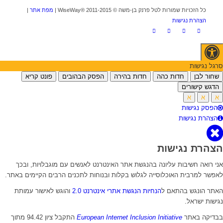
כל הזכויות שמורות לטל פרנק בן-משה © WiseWay® 2011-2015 |
מפת אתר
|
הצהרת נגישות
סרגל נגישות
שחור לבן
חדות כהה
חדות בהירה
הפסק הבהובים
פונט קריא
הדגש קישורים
א
א
א
הפסק נגישות
הצהרת נגישות
הצהרת נגישות
אני רואה חשיבות עליונה בהנגשת אתר האינטרנט לאנשים עם מוגבלויות, ובכך
לאפשר למרבית האוכלוסייה לגלוש בקלות ובנוחות לתכנים הרבים הקיימים באתר.
האתר הונגש בהתאם ל
הנחיות הנגשת אתרי אינטרנט 2.0
והוגש לאישור עמותת
נגישות ישראל.
בבדיקה באתר
European Internet Inclusion Initiative
התקבל ציון 94.42 מתוך