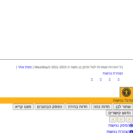
כל הזכויות שמורות לטל פרנק בן-משה © WiseWay® 2011-2015 |
מפת אתר
|
הצהרת נגישות
סרגל נגישות
שחור לבן
חדות כהה
חדות בהירה
הפסק הבהובים
פונט קריא
הדגש קישורים
א
א
א
הפסק נגישות
הצהרת נגישות