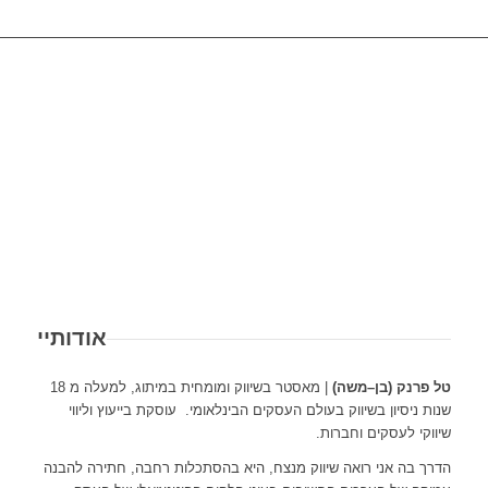
שיווק
משולב /
אתרים
Omni
עסקיים /
Channels
WiseSense
אתרים
שיווק
אסטרטגיית
מסחריים
אבחון שיווקי
דיגיטלי –
בידול
אתר עסקי
/ ייעוץ
לפגוש את
קונספט
= חלון
ממוקד
הלקוח
שיווקי
אודותיי
הראווה
גיבוש
במקום בו
ומיתוג
של
אסטרטגיה
הוא נמצא
הגדרת
טל
פרנק
(
בן
–
משה
)
| מאסטר בשיווק ומומחית במיתוג, למעלה מ 18
העסק.
שיווקית, ליווי
ובזמן
אסטרטגיה
שנות ניסיון בשיווק בעולם העסקים הבינלאומי. עוסקת בייעוץ וליווי
הקמת
והטמעת
שנוח לו
שיווקי לעסקים וחברות.
שיווקית
אתרים
האסטרטגיה
ממוקדת
הדרך בה אני רואה שיווק מנצח, היא בהסתכלות רחבה, חתירה להבנה
עסקיים
בארגון