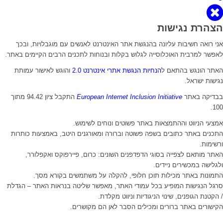
הצהרת נגישות
אני רואה חשיבות עליונה בהנגשת אתר האינטרנט לאנשים עם מוגבלויות, ובכך
לאפשר למרבית האוכלוסייה לגלוש בקלות ובנוחות לתכנים הרבים הקיימים באתר.
האתר הונגש בהתאם ל
הנחיות הנגשת אתרי אינטרנט 2.0
והוגש לאישור עמותת
נגישות ישראל.
בבדיקה באתר
European Internet Inclusion Initiative
התקבל ציון 94.42 מתוך
.
100
אמצעי הניווט וההתמצאות באתר פשוטים ונוחים לשימוש.
התכנים באתר כתובים בשפה פשוטה וברורה ומאורגנים היטב, באמצעות כותרות
ורשימות.
האתר מותאם לצפייה בסוגי הדפדפנים השונים: כרום, פיירפוקס ואקפלורר,
ולגלישה במכשירים ניידים.
התמונות באתר מכילות תוכן חלופי, להקלה על משתמשים בקורא מסך.
סרגל הנגישות המופיע בכל עמודי האתר, מאפשר שליטה בנראות האתר – הגדלת
/ הקטנת הגופנים, שינוי הניגודיות וניווט מקלדת.
הקישורים באתר ברורים ומכילים הסבר לאן הם מקושרים.