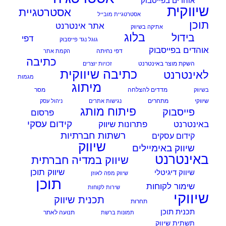
אוהדים בפייסבוק
שיווקית
אסטרטגיית
אסטרטגיית מובייל
תוכן
אתר אינטרנט
אתיקה בשיווק
בלוג
בידול
דפי
גוגל נגד פייסבוק
אוהדים בפייסבוק
דפי נחיתה
הקמת אתר
כתיבה
השקת מוצר באינטרנט
זכויות יוצרים
כתיבה שיווקית
לאינטרנט
מגמות
מיתוג
מדדים להצלחה
מסר
בשיווק
שיווקי
מתחרים
נגישות אתרים
ניהול עסק
פיתוח מותג
פייסבוק
פרסום
קידום עסקי
פתרונות שיווק
באינטרנט
רשתות חברתיות
קידום עסקים
שיווק
שיווק באימיילים
באינטרנט
שיווק במדיה חברתית
שיווק תוכן
שיווק דיגיטלי
שיווק מפה לאוזן
תוכן
שימור לקוחות
שירות לקוחות
שיווקי
תכנית שיווק
תחרות
תכנית תוכן
תנועה לאתר
תמונות ברשת
תשתית שיווק