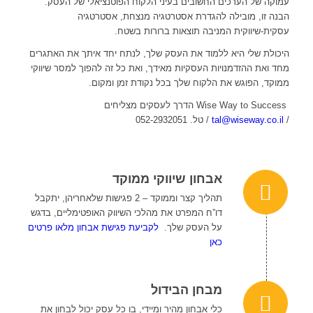
להצלחה
עמוקה של הערכים החשובים בעיני הלקוח הפוטנציאלי של העסק.
ומסחריים.
הבנה זו, מובילה להגדרת אסטרטגיה מנצחת, אסטרטגיה
עסקית-שיווקית המניבה תוצאות ברורות בשטח.
היכולת שלי היא ללמוד את העסק שלך, לנתח יחד איתך את האתגרים
מחד ואת ההזדמנויות העסקיות מאידך, ואת כל זה להפוך למסר שיווקי
ממוקד, הפוגש את הלקוח שלך בכל נקודת זמן ומקום.
Wise Way to Success הדרך לעסקים מצליחים
/
tal@wiseway.co.il
/ טל. 052-2932051
אבחון שיווקי ממוקד
תהליך קצר וממוקד – 2 פגישות שלאחריהן, יתקבל
דו”ח המפרט את מהלכי השיווק האופטימליים, בדגש
על העסק שלך.
לקביעת פגישת אבחון מלאו פרטים
כאן
מבחן הבידול
כלי אבחון מהיר ומיידי, בו כל עסק יכול לבחון את