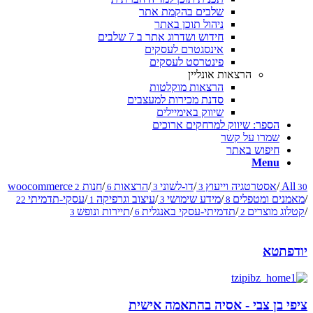
שלבים בהקמת אתר
ניהול תוכן באתר
חידוש ושדרוג אתר ב 7 שלבים
אינסגטרם לעסקים
פינטרסט לעסקים
הרצאות אונליין
הרצאות מוקלטות
סדנת מכירות למעצבים
שיווק באימיילים
הספר: שיווק למרחקים ארוכים
שמרו על קשר
חיפוש באתר
Menu
All
/
אסטרטגיה וייעוץ
/
דו-לשוני
/
הרצאות
/
חנות woocommerce
2
6
3
3
30
/
מאמנים ומטפלים
/
מידע שימושי
/
עיצוב וגרפיקה
/
עסקי-תדמיתי
22
1
3
8
/
קטלוג מוצרים
/
תדמיתי-עסקי באנגלית
/
תיירות ונופש
3
6
2
יודפתטא
ציפי בן צבי - אסיה בהתאמה אישית