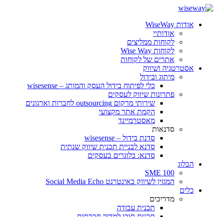
אודות WiseWay
אודותיי
לקוחות ממליצים
לקוחות Wise Way
אתרים של לקוחות
אסטרטגיה ושיווק
מיתוג ובידול
כלי לפיתוח בידול העסק והמותג – wisesense
פתרונות שיווק לעסקים
שירותי מרקום outsourcing לחברות וארגונים
הקמת אתר מקצועי
מאסטרמיינד
סדנאות
סדנת בידול – wisesense
סדנא לבניית תכנית שיווק שנתית
סדנא: בלוגרים בעסקים
הבלוג
SME 100
המגזין לשיווק באינטרנט Social Media Echo
כלים
מדריכים
תכנית עבודה
תכנית תוכן למדיה חברתית