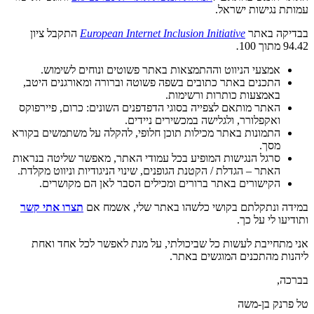
עמותת נגישות ישראל.
בבדיקה באתר
European Internet Inclusion Initiative
התקבל ציון
94.42 מתוך 100
.
אמצעי הניווט וההתמצאות באתר פשוטים ונוחים לשימוש.
התכנים באתר כתובים בשפה פשוטה וברורה ומאורגנים היטב,
באמצעות כותרות ורשימות.
האתר מותאם לצפייה בסוגי הדפדפנים השונים: כרום, פיירפוקס
ואקפלורר, ולגלישה במכשירים ניידים.
התמונות באתר מכילות תוכן חלופי, להקלה על משתמשים בקורא
מסך.
סרגל הנגישות המופיע בכל עמודי האתר, מאפשר שליטה בנראות
האתר – הגדלת / הקטנת הגופנים, שינוי הניגודיות וניווט מקלדת.
הקישורים באתר ברורים ומכילים הסבר לאן הם מקושרים.
במידה ונתקלתם בקושי כלשהו באתר שלי, אשמח אם
תצרו אתי קשר
ותודיעו לי על כך.
אני מתחייבת לעשות כל שביכולתי, על מנת לאפשר לכל אחד ואחת
ליהנות מהתכנים המוגשים באתר.
בברכה,
טל פרנק בן-משה