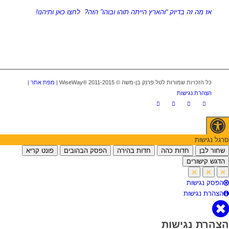
אז מה זה בדיוק “והארץ הייתה תוהו ובוהו” הזה? לחצו כאן ותיהנו!
כל הזכויות שמורות לטל פרנק בן-משה © WiseWay® 2011-2015 |
מפת אתר
|
הצהרת נגישות
סרגל נגישות
שחור לבן
חדות כהה
חדות בהירה
הפסק הבהובים
פונט קריא
הדגש קישורים
א
א
א
הפסק נגישות
הצהרת נגישות
הצהרת נגישות