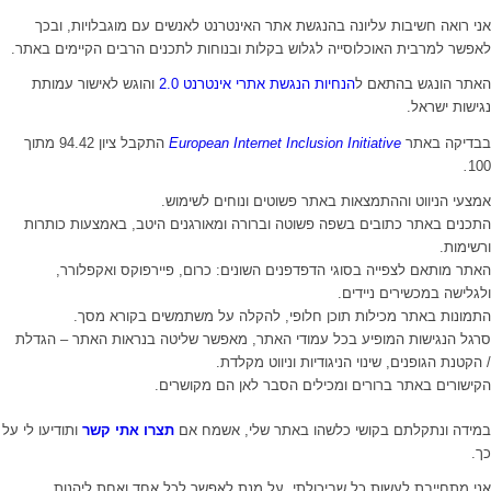
אני רואה חשיבות עליונה בהנגשת אתר האינטרנט לאנשים עם מוגבלויות, ובכך
לאפשר למרבית האוכלוסייה לגלוש בקלות ובנוחות לתכנים הרבים הקיימים באתר.
האתר הונגש בהתאם ל
הנחיות הנגשת אתרי אינטרנט 2.0
והוגש לאישור עמותת
נגישות ישראל.
בבדיקה באתר
European Internet Inclusion Initiative
התקבל ציון 94.42 מתוך
.
100
אמצעי הניווט וההתמצאות באתר פשוטים ונוחים לשימוש.
התכנים באתר כתובים בשפה פשוטה וברורה ומאורגנים היטב, באמצעות כותרות
ורשימות.
האתר מותאם לצפייה בסוגי הדפדפנים השונים: כרום, פיירפוקס ואקפלורר,
ולגלישה במכשירים ניידים.
התמונות באתר מכילות תוכן חלופי, להקלה על משתמשים בקורא מסך.
סרגל הנגישות המופיע בכל עמודי האתר, מאפשר שליטה בנראות האתר – הגדלת
/ הקטנת הגופנים, שינוי הניגודיות וניווט מקלדת.
הקישורים באתר ברורים ומכילים הסבר לאן הם מקושרים.
במידה ונתקלתם בקושי כלשהו באתר שלי, אשמח אם
תצרו אתי קשר
ותודיעו לי על
כך.
אני מתחייבת לעשות כל שביכולתי, על מנת לאפשר לכל אחד ואחת ליהנות