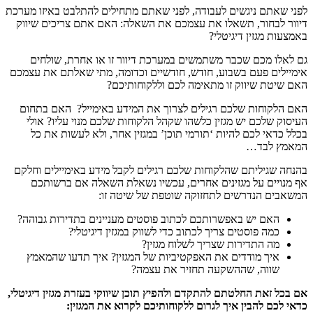
לפני שאתם ניגשים לעבודה, לפני שאתם מתחילים להתלבט באיזו מערכת
דיוור לבחור, תשאלו את עצמכם את השאלה: האם אתם צריכים שיווק
באמצעות מגזין דיגיטלי?
גם לאלו מכם שכבר משתמשים במערכת דיוור זו או אחרת, שולחים
אימיילים פעם בשבוע, חודש, חודשיים וכדומה, מתי שאלתם את עצמכם
האם שיטת שיווק זו מתאימה לכם וללקוחותיכם?
האם הלקוחות שלכם רגילים לצרוך את המידע באימייל? האם בתחום
העיסוק שלכם יש מגזין כלשהו שקהל הלקוחות שלכם מנוי עליו? אולי
בכלל כדאי לכם להיות ‘תורמי תוכן’ במגזין אחר, ולא לעשות את כל
המאמץ לבד…
בהנחה שגיליתם שהלקוחות שלכם רגילים לקבל מידע באימיילים וחלקם
אף מנויים על מגזינים אחרים, עכשיו נשאלת השאלה אם ברשותכם
המשאבים הנדרשים לתחזוקה שוטפת של שיטה זו:
האם יש באפשרותכם לכתוב פוסטים מעניינים בתדירות גבוהה?
כמה פוסטים צריך לכתוב כדי לשווק במגזין דיגיטלי?
מה התדירות שצריך לשלוח מגזין?
איך מודדים את האפקטיביות של המגזין? איך תדעו שהמאמץ
שווה, שההשקעה תחזיר את עצמה?
אם בכל זאת החלטתם להתקדם ולהפיץ תוכן שיווקי בעזרת מגזין דיגיטלי,
כדאי לכם להבין איך לגרום ללקוחותיכם לקרוא את המגזין: