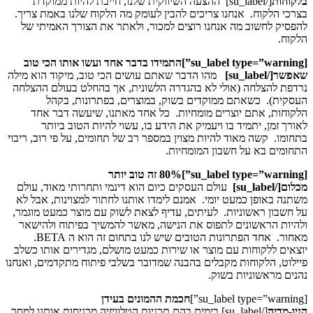
בלקוחות
[/su_label] ההצעה השיווקית שלנו, חייבת להיות ממוקדת
בצרכי הלקוח. אנחנו צריכים להבין לעומק מה הלקוח שלנו באמת צריך.
להפסיק לחשוב מה אנחנו רוצים למכור, ולאתר את הצורך האמיתי של
הלקוח.
[su_label type=”warning”]
התמידו בדבר אחד ועשו אותו הכי טוב
שאפשר
[/su_label]
מהו הדבר שאתם עושים הכי טוב, מיקוד הוא מילה
נרדפת להצלחה (אולי לא בהגדרה הלשונית, אך בהחלט בעולם ההצלחה
העסקית). כשאתם ממוקדים בשוק, במוצרים, בפתרונות, בקהל
הלקוחות, אתם יוצרים מומחיות. כל אחד מאתנו, שיעשה דבר אחד
לאורך זמן, יתמיד בו ויעמיק את הידע בו, עשוי להיות הטוב ביותר
בתחומו. קשה מאוד להיות מצוין במספר רב של תחומים, על פי רוב, ריבוי
התחומים בא על חשבון המומחיות.
[su_label type=”warning”]
80% זה טוב יותר
מכלום
[/su_label]
עולם העסקים כיום הוא דינמי ותחרותי מאוד, עולם
משתנה באופן כמעט יומי. אמנם לימדו אותנו לחתור למצוינות, אבל לא
על חשבון ראשוניות. לעיתים, עדיף לצאת לשוק עם מוצר כמעט מוגמר,
ולהיות הראשונים לתפוס את הנישה, מאשר להמשיך בפיתוח ולהישאר
מאחור. אחד הפתרונות הטובים שיש לנו בתחום זה הוא ה BETA.
יוצאים ללקוחות עם מוצר או שירות כמעט מושלם, מגדירים אותו כשלב
פיילוט, הלקוחות מקבלים בהבנה שמדובר בשלבי פיתוח מתקדמים, ואנחנו
נהנים מראשוניות בשוק.
[su_label type=”warning”]
חכמת ההמונים בעידן
הניו-מדיה
[/su_label] בימים בהם תכניות הטלוויזיה מכניסות אותנו למסך