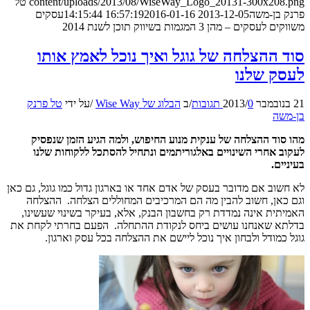
content/uploads/2013/08/WiseWay_Logo_20131-300x208.png
טל
פרנק בן-משה
2013-12-05 16:57:19
2016-01-16 14:15:44
עסקים
משווקים לעסקים – מהן 3 המגמות בשיווק תוכן לשנת 2014
סוד ההצלחה של גוגל ואיך נוכל לאמץ אותו
לעסק שלנו
21 בנובמבר 2013
0 תגובות
/
/
ב
הבלוג של Wise Way
/
על ידי
טל פרנק
בן-משה
מהו סוד ההצלחה של ענקית מנוע החיפוש, ולמה הגיע הזמן שנפסיק
לעקוב אחרי השינויים באלגוריתמים ונתחיל להסתכל ללקוחות שלנו
בעיניים.
לא חשוב אם מדובר בעסק של אדם אחד או בארגון גדול כמו גוגל, גם כאן
וגם כאן, חשוב להבין מה הם המרכיבים המחוללים הצלחה. ההצלחה
האמיתית אינה נמדדת רק בחשבון הבנק, אלא, בעיקר בשינוי שעשינו,
בדלתא שאנחנו עושים ביחס לנקודת ההתחלה. הפעם בחרתי לקחת את
גוגל כמודל ולבחון איך נוכל ליישם את ההצלחה בכל עסק וארגון.