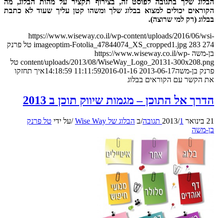
הבלוג שלך בתגובה לפוסט זה, בצירוף תקציר על מהות הבלוג, מה
הקוראים יכולים למצוא בבלוג שלך ומשהו קטן עליך שעוד לא כתבת
בבלוג (רק למי שרוצה).
https://www.wiseway.co.il/wp-content/uploads/2016/06/wsi-
274
283
imageoptim-Fotolia_47844074_XS_cropped1.jpg
טל פרנק
בן-משה
https://www.wiseway.co.il/wp-
content/uploads/2013/08/WiseWay_Logo_20131-300x208.png
טל
פרנק בן-משה
2013-06-17 11:11:59
2016-01-16 14:18:59
איך תחזקו
את הקשר עם הקוראים בבלוג
הדרך אל התוכן – מגמות שיווק תוכן ב 2013
21 בינואר 2013
1 תגובה
/
/
ב
הבלוג של Wise Way
/
על ידי
טל פרנק
בן-משה