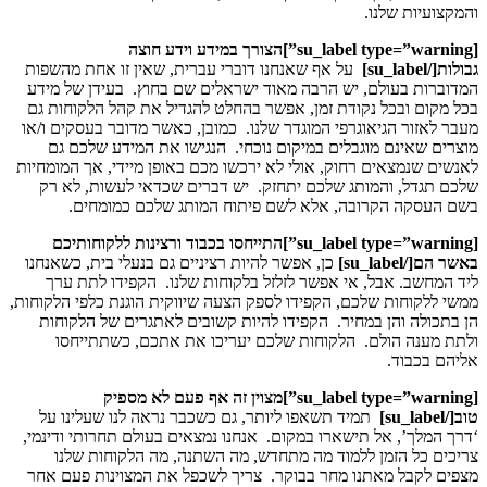
והמקצועיות שלנו.
[su_label type=”warning”]
הצורך במידע וידע חוצה
גבולות
[/su_label]
על אף שאנחנו דוברי עברית, שאין זו אחת מהשפות
המדוברות בעולם, יש הרבה מאוד ישראלים שם בחוץ. בעידן של מידע
בכל מקום ובכל נקודת זמן, אפשר בהחלט להגדיל את קהל הלקוחות גם
מעבר לאזור הגיאוגרפי המוגדר שלנו. כמובן, כאשר מדובר בעסקים ו/או
מוצרים שאינם מוגבלים במיקום נוכחי. הנגישו את המידע שלכם גם
לאנשים שנמצאים רחוק, אולי לא ירכשו מכם באופן מיידי, אך המומחיות
שלכם תגדל, והמותג שלכם יתחזק. יש דברים שכדאי לעשות, לא רק
בשם העסקה הקרובה, אלא לשם פיתוח המותג שלכם כמומחים.
[su_label type=”warning”]
התייחסו בכבוד ורצינות ללקוחותיכם
באשר הם
[/su_label]
כן, אפשר להיות רציניים גם בנעלי בית, כשאנחנו
ליד המחשב. אבל, אי אפשר לזלזל בלקוחות שלנו. הקפידו לתת ערך
ממשי ללקוחות שלכם, הקפידו לספק הצעה שיווקית הוגנת כלפי הלקוחות,
הן בתכולה והן במחיר. הקפידו להיות קשובים לאתגרים של הלקוחות
ולתת מענה הולם. הלקוחות שלכם יעריכו את אתכם, כשתתייחסו
אליהם בכבוד.
[su_label type=”warning”]
מצוין זה אף פעם לא מספיק
טוב
[/su_label]
תמיד תשאפו ליותר, גם כשכבר נראה לנו שעלינו על
‘דרך המלך’, אל תישארו במקום. אנחנו נמצאים בעולם תחרותי ודינמי,
צריכים כל הזמן ללמוד מה מתחדש, מה השתנה, מה הלקוחות שלנו
מצפים לקבל מאתנו מחר בבוקר. צריך לשכפל את המצוינות פעם אחר