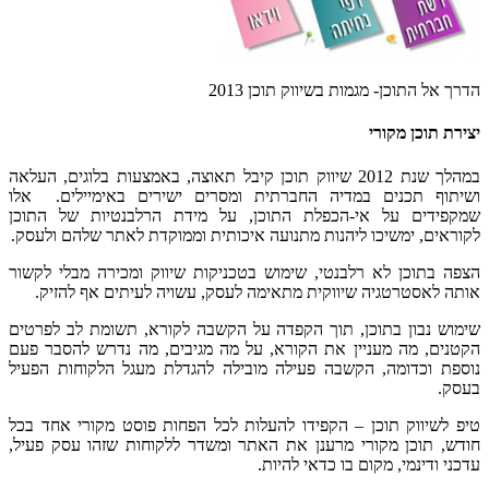
הדרך אל התוכן- מגמות בשיווק תוכן 2013
יצירת תוכן מקורי
במהלך שנת 2012 שיווק תוכן קיבל תאוצה, באמצעות בלוגים, העלאה
ושיתוף תכנים במדיה החברתית ומסרים ישירים באימיילים. אלו
שמקפידים על אי-הכפלת התוכן, על מידת הרלבנטיות של התוכן
לקוראים, ימשיכו ליהנות מתנועה איכותית וממוקדת לאתר שלהם ולעסק.
הצפה בתוכן לא רלבנטי, שימוש בטכניקות שיווק ומכירה מבלי לקשור
אותה לאסטרטגיה שיווקית מתאימה לעסק, עשויה לעיתים אף להזיק.
שימוש נבון בתוכן, תוך הקפדה על הקשבה לקורא, תשומת לב לפרטים
הקטנים, מה מעניין את הקורא, על מה מגיבים, מה נדרש להסבר פעם
נוספת וכדומה, הקשבה פעילה מובילה להגדלת מעגל הלקוחות הפעיל
בעסק.
טיפ לשיווק תוכן – הקפידו להעלות לכל הפחות פוסט מקורי אחד בכל
חודש, תוכן מקורי מרענן את האתר ומשדר ללקוחות שזהו עסק פעיל,
עדכני ודינמי, מקום בו כדאי להיות.