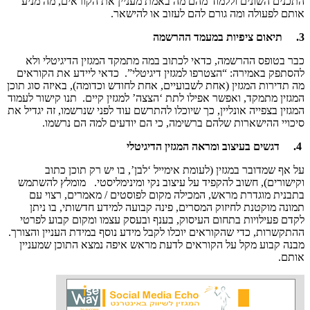
התכנים השונים וללמוד מהם מה באמת מעניין את הקוראים, מה מניע
אותם לפעולה ומה גורם להם לעזוב או להישאר.
3.
תיאום ציפיות במעמד ההרשמה
כבר בטופס ההרשמה, כדאי לכתוב במה מתמקד המגזין הדיגיטלי ולא
להסתפק באמירה: “הצטרפו למגזין דיגיטלי”. כדאי ליידע את הקוראים
מה תדירות המגזין (אחת לשבועיים, אחת לחודש וכדומה), באיזה סוג תוכן
המגזין מתמקד, ואפשר אפילו לתת ‘הצצה’ למגזין קיים. תנו קישור לעמוד
המגזין בצפייה אונליין, כך שיוכלו להתרשם עוד לפני שנרשמו, זה יגדיל את
סיכויי ההישארות שלהם ברשימה, כי הם יודעים למה הם נרשמו.
4.
דגשים בעיצוב ומראה המגזין הדיגיטלי
על אף שמדובר במגזין (לעומת אימייל ‘לבן’, בו יש רק תוכן כתוב
וקישורים), חשוב להקפיד על עיצוב נקי ומינימליסטי. מומלץ להשתמש
בתבנית מוגדרת מראש, המכילה מקום לפוסטים / מאמרים, רצוי עם
תמונה מוקטנת לחיזוק המסרים, פינה קבועה למידע חדשותי, בו ניתן
לקדם פעילויות בתחום העיסוק, בענף ובעסק עצמו ומקום קבוע לפרטי
ההתקשרות, כדי שהקוראים יוכלו לקבל מידע נוסף במידת העניין והצורך.
מבנה קבוע מקל על הקוראים לדעת מראש איפה נמצא התוכן שמעניין
אותם.