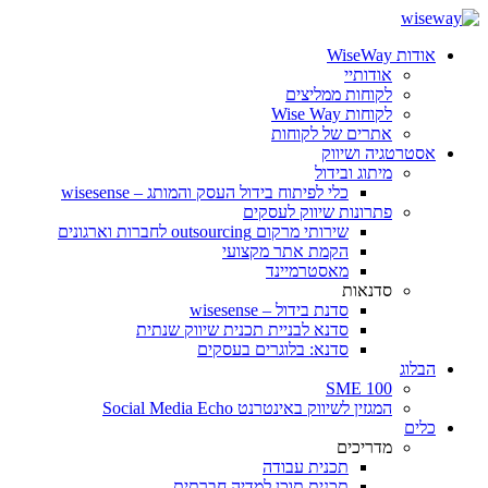
אודות WiseWay
אודותיי
לקוחות ממליצים
לקוחות Wise Way
אתרים של לקוחות
אסטרטגיה ושיווק
מיתוג ובידול
כלי לפיתוח בידול העסק והמותג – wisesense
פתרונות שיווק לעסקים
שירותי מרקום outsourcing לחברות וארגונים
הקמת אתר מקצועי
מאסטרמיינד
סדנאות
סדנת בידול – wisesense
סדנא לבניית תכנית שיווק שנתית
סדנא: בלוגרים בעסקים
הבלוג
SME 100
המגזין לשיווק באינטרנט Social Media Echo
כלים
מדריכים
תכנית עבודה
תכנית תוכן למדיה חברתית