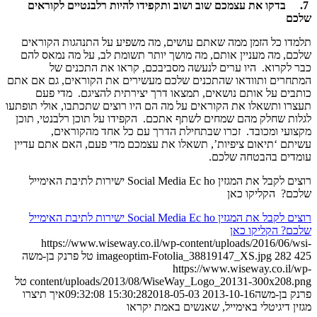
7.
בדקו את עצמכם שוב ושוב ותקפידו להיות רלבנטיים לקוראים
שלכם
תלמדו כל הזמן ממה שאתם עושים, מה משפיע על התנהגות הקוראים
שלכם, מה מעניין אותם, מה מושך יותר תשומת לב, על מה נמאס להם
כבר לקרוא. היו ערים לנעשה מסביבכם, קראו את התכנים של
המתחרים ותוודאו שהתכנים שלכם מעשירים את הקוראים, גם אם אתם
כותבים על אותם נושאים, תמצאו דרך יצירתית להציגם. מדי פעם
תעצרו ותשאלו את הקוראים על מה הם היו רוצים שתכתבו, אולי תופתעו
לגלות שחלק מהם שמחים לשתף אתכם. הקפידו על תוכן רלבנטי, תוכן
מקצועי ומכובד. זכרו שבתחילת הדרך עם כל אחד מהקוראים,
עשיתם ‘תיאום ציפיות’, תשאלו את עצמכם מדי פעם, האם אתם עדיין
עומדים בהבטחה שלכם.
רוצים לקבל את המגזין Social Media Ec ho ישירות לתיבת האימייל
שלכם? הקליקו כאן
רוצים לקבל את המגזין Social Media Ec ho ישירות לתיבת האימייל
שלכם? הקליקו כאן
https://www.wiseway.co.il/wp-content/uploads/2016/06/wsi-
425
282
imageoptim-Fotolia_38819147_XS.jpg
טל פרנק בן-משה
https://www.wiseway.co.il/wp-
content/uploads/2013/08/WiseWay_Logo_20131-300x208.png
טל
פרנק בן-משה
2013-10-16 15:30:28
2018-05-03 09:32:08
איך תיצרו
מגזין דיגיטלי באימייל, שאנשים באמת יקראו