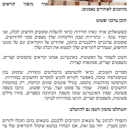
איך נהפוך קוראים
מזדמנים לאוהדים נאמנים:
תוכן עדכני ופשוט
כששואלים אותי באיזו תדירות כדאי להעלות פוסטים חדשים לבלוג, אני
תמיד עונה – בתדירות שבה הלקוחות שלך מצפים ממך לחידושים.
פוסטים עדכניים ורלבנטיים בתוכן, אהודים על הקוראים וגם על מנועי
החיפוש, שעוזרים לקוראים שלך למצוא את הבלוג שלך.
חשוב לשמור על הפשטות, באינטרנט אנחנו קוראים טקסטים קצרים,
משפטים קצרים, פסקאות קצרות.
מסרים חשובים, כדאי להשתמש בתבליטים ונקודות, שימוש נכון
בטיפוגרפיה טובה, מאפשר לקורא להגיע למסרים החשובים במהירות.
השתמשו בהדגשות טקסט, בגדלי פונטים שונים וכדומה, רק במקומות
החשובים באמת. שמרו על פוסט קצר, ענייני ופשוט. כתבו בשפה
פשוטה, שפת האינטרנט שונה משפת הכתיבה בספרים, בחרו מילים
פשוטות, משפטים קצרים, הגיעו במהירות לעיקר.
תשתלבו בהמון ותנסו גם להתבלט
הקפידו לכתוב על נושאים הקרובים ללבכם, נושאים בהם תוכלו לתרום
תוכן מעניין. יחד עם זאת, אם תבחרו בנושא שקהל הקוראים שלו צר