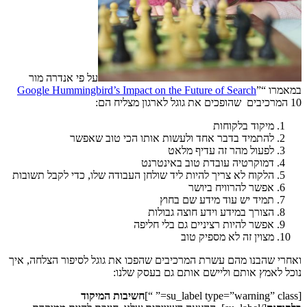
על פי אנדרה מור
במאמרו “
”
Google Hummingbird’s Impact on the Future of Search
10 המרכיבים שהופכים את גוגל לארגון מצליח הם:
מיקוד בלקוחות
להתמיד בדבר אחד ולעשות אותו הכי טוב שאפשר
לפעול מהר זה עדיף מלאט
דמוקרטיה עובדת טוב באינטרנט
הלקוח לא צריך להיות ליד שולחן העבודה שלו, כדי לקבל תשובות
אפשר להרוויח ביושר
תמיד יש עוד מידע שם בחוץ
הצורך במידע וידע חוצה גבולות
אפשר להיות רציניים גם בלי חליפה
מצוין זה לא מספיק טוב
ואחרי שהבנו מהם עשרת המרכיבים שהפכו את גוגל לסיפור הצלחה, איך
נוכל לאמץ אותם וליישם אותם גם בעסק שלנו:
[su_label type=”warning” class=” “]
חשיבות המיקוד