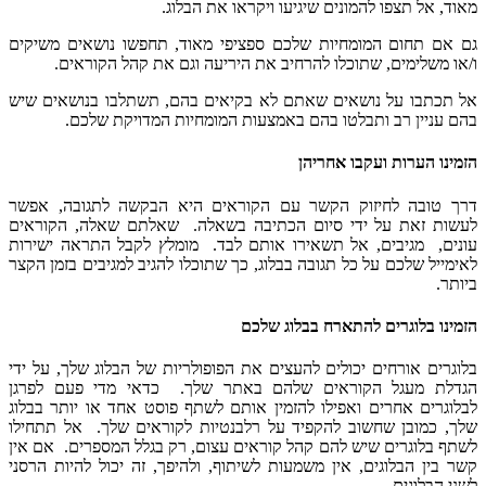
מאוד, אל תצפו להמונים שיגיעו ויקראו את הבלוג.
גם אם תחום המומחיות שלכם ספציפי מאוד, תחפשו נושאים משיקים
ו/או משלימים, שתוכלו להרחיב את היריעה וגם את קהל הקוראים.
אל תכתבו על נושאים שאתם לא בקיאים בהם, תשתלבו בנושאים שיש
בהם עניין רב ותבלטו בהם באמצעות המומחיות המדויקת שלכם.
הזמינו הערות ועקבו אחריהן
דרך טובה לחיזוק הקשר עם הקוראים היא הבקשה לתגובה, אפשר
לעשות זאת על ידי סיום הכתיבה בשאלה. שאלתם שאלה, הקוראים
עונים, מגיבים, אל תשאירו אותם לבד. מומלץ לקבל התראה ישירות
לאימייל שלכם על כל תגובה בבלוג, כך שתוכלו להגיב למגיבים בזמן הקצר
ביותר.
הזמינו בלוגרים להתארח בבלוג שלכם
בלוגרים אורחים יכולים להעצים את הפופולריות של הבלוג שלך, על ידי
הגדלת מעגל הקוראים שלהם באתר שלך. כדאי מדי פעם לפרגן
לבלוגרים אחרים ואפילו להזמין אותם לשתף פוסט אחד או יותר בבלוג
שלך, כמובן שחשוב להקפיד על רלבנטיות לקוראים שלך. אל תתחילו
לשתף בלוגרים שיש להם קהל קוראים עצום, רק בגלל המספרים. אם אין
קשר בין הבלוגים, אין משמעות לשיתוף, ולהיפך, זה יכול להיות הרסני
לשני הבלוגים.