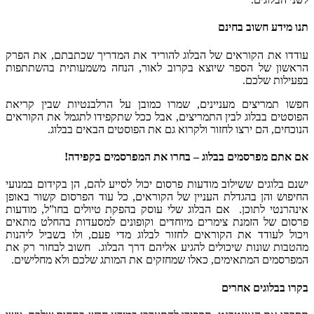
תנו מידע חשוב בחינם
עודדו את הקוראים של הבלוג להוריד את המדריך שכתבתם, את הפרק
הראשון של הספר שיוצא בקרוב לאור, הנחה משמעותית בהשתתפות
בפעילות שלכם.
חפשו תמריצים מעניינים, שמרו כמובן על הרלבנטיות שבין קריאת
הפוסטים בבלוג לבין התמריצים, אבל ככל שתקפידו לתגמל את הקוראים
הנוכחים, הם ירצו לחזור ולקרוא גם את הפוסטים הבאים בבלוג.
אם אתם מפרסמים בבלוג – בחרו את המפרסמים בקפידה!
ישנם בלוגים ששילוב מודעות פרסום יכול לסייע להם, הן בקידום במנועי
החיפוש והן בהגדלת העניין של הקוראים, כל עוד הפרסום קשור באופן
אינהרנטי לתוכן. אם הבלוג שלי עוסק בהפקת טיולים בחו”ל, מודעות
פרסום של הזמנת צימרים מיוחדים וקופונים למסעדות בהחלט מתאים
ויכול לעודד את הקוראים לחזור לבלוג מדי פעם, ולו בשביל ליהנות
מהטבות שונות שיכולים להגיע אליהם דרך הבלוג. חשוב לבחור רק את
המפרסמים המתאימים, כאלו שמחזקים את המותג שלכם ולא מחלישים.
בקרו בבלוגים אחרים