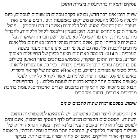
עסקים יתמקדו בהתייעלות ביצירת התוכן
שיווק תוכן אינו דבר חדש, גם לא בקרב עסקים המשווקים לעסקים, כיום
למעלה מ 93% מהעסקים משווקים באמצעות תוכן, רבים עושים זאת
בעזרת מגזין דיגיטלי המגיע לכל הלקוחות (אשר גם הם עסקים). ניהול
מערך תוכן מתחדש ועדכני, תוכן מעניין ורלבנטי לקהל הלקוחות, להבדיל
מתוכן מכירתי, הינו פרויקט כלל לא פשוט. ישנן חברות השוקדות על
טכניקות ל’כריית’ תוכן, אולם מרבית מנהלי התוכן בארגונים כלל אינם
מודעים לתכנות אלו, מה גם שעל פי רוב, אינן נותנות מענה בשפה
העברית. ב 2014 המגמה בארגונים תצעד בכיוון של התייעלות באיסוף
המידע, ביצירת התוכן המקורי, בשימוש בכותבים בתוך הארגון בשילוב
עם כותבים / עורכי תוכן מקצועיים מבחוץ. כמו כן, אנו צפויים לראות
גידול בשימוש בעזרים גרפיים, כגון eBook בתצוגה של קריאה ודפדוף,
באינפוגרפיקס, תצוגה גרפית של מידע, אשר לקורא קל יותר לעכל
(אנשים אוהבים יותר לקרוא בתמונות לעומת מילים…). ההתייעלות
תבוא גם מהכיוון של התמקדות בתכנים קצרים ואיכותיים, לעומת כתיבת
מדריכים ארוכים, דוחות ומחקרים.
שימוש בפלטפורמות שונות לתכנים שונים
אין זה מספיק לייצר תוכן לאינטרנט, יש להתאימו לפלטפורמות התוכן
השונות. הסטטוסים הקצרים המועלים לדף העסקי בפייסבוק, אינם זהים
לפוסט בבלוג או לדיון בקבוצת עניין בלינקדאין. בשנה זו נראה חיזוק של
פעילות בקבוצות בלינקדאין, הנתפסת יותר כמרחב עסקי-חברתי, בו אמנם
אין מרדף אחרי הלייקים, אולם יש אחוזי המרה גבוהים יותר, בעיקר