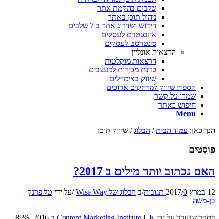
שלבים בהקמת אתר
ניהול תוכן באתר
חידוש ושדרוג אתר ב 7 שלבים
אינסגטרם לעסקים
פינטרסט לעסקים
הרצאות אונליין
הרצאות מוקלטות
סדנת מכירות למעצבים
שיווק באימיילים
הספר: שיווק למרחקים ארוכים
שמרו על קשר
חיפוש באתר
Menu
הנך כאן:
עמוד הבית
/
הבלוג
/
שיווק תוכן
פוסטים
האם נכתוב יותר מילים ב 2017?
12 במרץ 2017
0 תגובות
/
/
ב
הבלוג של Wise Way
/
על ידי
טל פרנק
בן-משה
בסקר שנערך על ידי
Content Marketing Institute UK
ב 2016, 89%