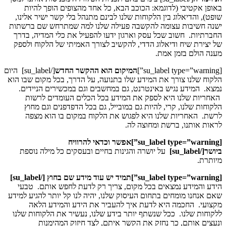
באופן אקטיבי (לדוגמא: הכוכב הבא, כל אחד מהצופים הופך להיות
שופט), והדיאלוג בין הלקוחות שלנו לבינם מתנהל בלי קשר ישיר אלינו,
ישנה חשיבות עצומה להקשבה פעילה שלנו למה שמתרחש שם ברשתות
החברתיות. חשוב שכל עסק וארגון ידעו להפעיל את כלי המדיה, בדרך
של יצירת שיח ודיאלוג הדדי, להקשיב לצורך האמיתי של הלקוח ולספק
מענה הולם בזמן אמת.
[su_label type=”warning”]
המיקום הוא ההקשר החדש
[/su_label] היום
הלקוח שלנו צורך את המידע שלו בתנועה, על הדרך, בכל מקום שבו הוא
נמצא. המידע נגיש באינטרנט, גם במחשבים וגם במכשירים הניידים.
האחריות שלנו היא לספק את המידע בכל הכלים העומדים לרשות
הלקוחות שלנו, קרי, להיות גם במובייל, גם בכל הדפדפנים וגם מחוץ
לרשת. האחריות שלנו היא לפגוש את הלקוח במקום בו הוא מצפה
לראות אותנו, ברשת ומחוצה לה.
[su_label type=”warning”]
אפשר וכדאי להרוויח
ביושר
[/su_label]
על יושרה והגינות בחיים ובעסקים כל מילה נוספת
מיותרת.
[su_label type=”warning”]
תמיד יש עוד מידע שם בחוץ
[/su_label]
הידע והמידע נמצאים בכל מקום, צריך רק לדעת לחפש אותם. טבעי
שאם אנחנו מומחים בתחום העיסוק שלנו, יהיה לנו קל יותר להגיע למידע
מקצועי. החכמה היא לדעת איך להעביר את הידע והמידע הלאה
ללקוחות שלנו. ככל שנשתף יותר בידע שלנו, נעשיר את הלקוחות שלנו
ונעצים אותם, כך נחזק את הקשר איתם, לצד חיזוק המהימנות