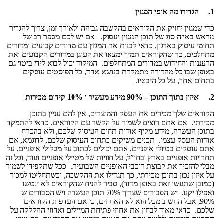
1.
הגדירו מה אופי המגזין
כדי שמגזין יחזיק את הקוראים בהקשבה גבוהה ולאורך זמן, צריך להגדיר
מראש באיזה סוג של תוכן המגזין יעסוק. אם יש לכם מספר רב של
תחומי עיסוק בארגון, כדאי לבנות את המגזין עם מדורים קבועים ומדורים
מתחלפים, כך שהקוראים תמיד ימצאו את העוגן במדורים הקבועים ואת
הרעננות והחידוש במדורים המתחלפים. המיקוד יכול לבוא לידי ביטוי גם
באופן שבו כל מהדורה מתמקדת בנושא אחד, כל הפוסטים עוסקים
בתחום אחד, על כל היבטיו.
2.
איזון בתוך התוכן – 90% מידע מעשיר ו 10% קידום מכירות
הקוראים שלך מכירים את העסק והמוצרים, אין להם עניין בתוכן
מכירתי. אם אתם רוצים לשמור על הקשר עם הקוראים, כדאי להתמקד
בתוכן העשרה, מידע מקיף אודות תחום העיסוק שלכם, ולא בהכרח
אודות העסק עצמו. תכנים משיקים בתחום העיסוק שלכם, לדוגמא, אם
אתם עוסקים בטיולי אופניים, אתם יכולים לכתוב על מסלולי אופניים, על
תחרויות אופניים בארץ ובחו”ל, על חוויות של מטיילי אופניים ועוד, וכל זה
מבלי להזכיר את קבוצת רוכבי האופניים השבועית. ככל שתקפידו לשמור
על איזון נכון בתוכן מכירתי, כך תגדילו את ההקשבה, וכשתחליטו למכור
(כמובן שתעשו זאת באופן מדוד), סביר להניח שהקוראים לא ינטשו
ואפילו יקנו. יש הסבורים שצריך 70% תוכן העשרה ויש הסבורים ש
90%, אבל החשוב מכל הוא לא האחוזים, כי אם העדפות הקוראים
שלכם. כדאי מאוד לבחון את אחוזי פתיחת המיילים ואחוזי ההקלקה על