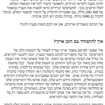
ולתת מענה לקוראי הניידים, ולאפשר קישור לקריאת המאמר המלא,
לאלו הרוצים בכך. למשתמשי הניידים כדאי למצות את העניין במאמר
של 200-300 מילה, עם אפשרות להקליק על קישור למאמר המלא, שיכול
להכיל גם 1000 מילה, במידה כמובן ויש תוכן איכותי.
אל תכתבו מאמרים ארוכים, אם אין לכם משהו מעניין להגיד.
איך להתמודד עם תוכן ארוך?
איך אפשר לפרסם מאמר ארוך ועדיין לשמור על תשומת הלב של
הקוראים? כל עוד מקפידים לכתוב מאמר מעניין, תוכן רלבנטי לקוראים,
כך נגדיל את הסיכוי שיקראו עד הסוף. כל אחד מאתנו מכיר את העסק
שלנו טוב מאוד וכך גם לגבי התחום בו העסק שלנו פועל. ככל שחשוף
מידע וידע אודות תחום העיסוק שלנו. ככל שנשתף בדילמות, בפתרון
בעיות, נציג מקרי בוחן, ואף נחשוף כישלונות ו/או תקלות שקרו בחברה
והדרך בה פתרנו אותן. אלו הם תכנים שמעניינים את הלקוחות הקיימים
והפוטנציאלים. חשיפת מידע וידע שלנו, מציג אותנו מול הקוראים שלנו
כמקצוענים הבטוחים בעצמם. חשיפה של תקלות ופתרונן אינה מקטינה
או מחלישה אותנו, היא מציגה אותנו כבני אדם, כאנושיים, שיכולים
לטעות. כל זמן שנראה איך אנחנו לומדים מהטעויות, ולא נספר רק על
הצלחות, נחזק את הקשר עם הקוראים.
החשיפה ברשתות החברתיות מציגות אותנו כאנשים, החיבור שלנו לעסק