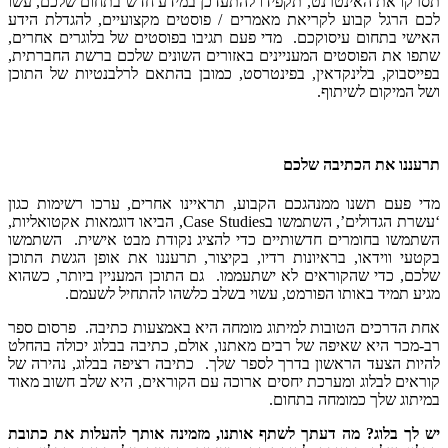
תסרקו את האינטרנט, תקפידו להתעדכן במידע חדש בתחום שלכם, עשו
לכם הרגל קבוע לקריאת מאמרים / פוסטים מקצועיים, להגדלת הידע
האישי בתחום עיסוקכם. מדי פעם תגיבו בפוסטים של בלוגרים אחרים,
שתפו את הפוסטים המעניינים באזורים השונים שלכם ברשת החברתית,
בפייסבוק, בלינקדאין, בפינטרסט, כמובן בהתאם לרלבנטיות של התוכן
ושל המיקום לשיתוף.
תרעננו את הכתיבה שלכם
מדי פעם תשנו ממנהגכם הקבוע, תראיינו אחרים, ערכו רשימות כגון
‘עשרת הגדולים’, השתמשו בCase Studies, הביאו דוגמאות אקטואליות,
השתמשו בחומרים חדשותיים כדי להציג נקודת מבט אישית. השתמשו
בקטעי ווידאו, בראיונות רדיו, בקיצור, תרעננו את אופן הגשת התוכן
שלכם, כדי שהקוראים לא ישתעממו. גם התוכן המעניין ביותר, כשהוא
מגיע תמיד באותו הפורמט, עשוי בשלב כלשהו להתחיל לשעמם.
אחת הדרכים הטובות למיתוג מומחה היא באמצעות כתיבה. פרסום ספר
רב-מכר היא שאיפה של רבים מאתנו, אולם, כתיבה בבלוג יכולה בהחלט
להיות הצעד הראשון בדרך לספר שלך. כתיבה רציפה בבלוג, נהירה של
קוראים לבלוג ומערכת יחסים ארוכה עם הקוראים, היא שלב חשוב מאוד
במיתוג שלך כמומחה בתחום.
יש לך בלוג? מה דעתך לשתף אותנו, מזמינה אותך להעלות את כתובת