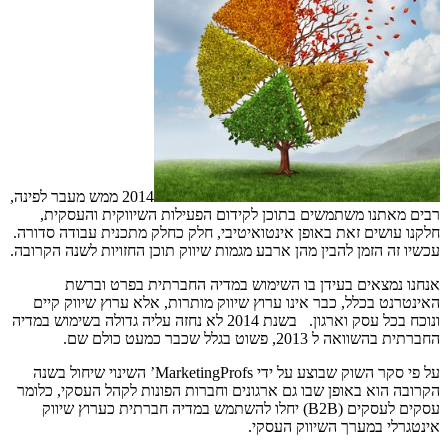
2014 ממש מעבר לפינה,
רבים מאתנו משתמשים בתוכן לקידום הפעילות השיווקית והעסקית,
חלקנו עושים זאת באופן אינטואיטיבי, חלק כחלק מתכנית עבודה סדורה.
עכשיו זה הזמן להבין מהן ארבע מגמות שיווק תוכן החזויות לשנה הקרובה.
אנחנו נמצאים בעידן בו השימוש במדיה החברתית בפרט וברשת
האינטרנט בכלל, כבר אינו ערוץ שיווק מותרות, אלא ערוץ שיווק קיים
ונוכח בכל עסק וארגון. בשנת 2014 לא נחזה עליה גדולה בשימוש במדיה
החברתית בהשוואה ל 2013, פשוט בגלל שכבר כמעט כולם שם.
על פי סקר השוק שבוצע על ידי MarketingProfs’ השינוי שיחול בשנה
הקרובה הוא באופן שבו גם ארגונים וחברות הפונות לקהל העסקי, כלומר
עסקים לעסקים (B2B) יחלו להשתמש במדיה חברתית כערוץ שיווק
אינטגרלי במערך השיווק העסקי.