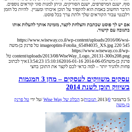
סוף, ישנם המרפרפים, ישנם הסורקים, וניתן למנות סוגי קוראים נוספים.
הדבר החשוב באמת הוא להקפיד על תוכן איכותי ומעניין. להיות כל הזמן
רלבנטי עבור הקוראים שלך ולתת ערך בכל פוסט.
אם יש לך פוסט שכתבת והצלחת לקצר, מזמינה אותך להעלות אותו
בתגובה עם קישור.
https://www.wiseway.co.il/wp-content/uploads/2016/06/wsi-
545
220
imageoptim-Fotolia_65494035_XS.jpg
טל פרנק בן-משה
https://www.wiseway.co.il/wp-
content/uploads/2013/08/WiseWay_Logo_20131-300x208.png
טל
פרנק בן-משה
2014-06-05 15:10:16
2016-01-16 13:54:23
איך לכתוב
פחות ולהגיד יותר – למה כדאי לכם לקצר את התוכן בחצי
עסקים משווקים לעסקים – מהן 3 המגמות
בשיווק תוכן לשנת 2014
5 בדצמבר 2013
0 תגובות
/
/
ב
הבלוג של Wise Way
/
על ידי
טל פרנק
בן-משה