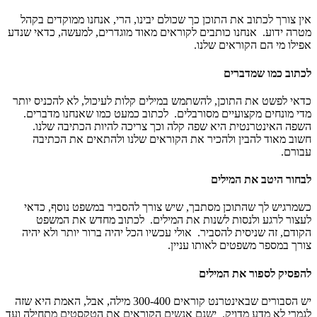
אין צורך לכתוב את התוכן כך שכולם יבינו, הרי, אנחנו ממוקדים בקהל
מטרה ידוע. אנחנו כותבים לקוראים מאוד מוגדרים, למעשה, כדאי שנדע
אפילו מי הם הקוראים שלנו.
לכתוב כמו שמדברים
כדאי לפשט את התוכן, להשתמש במילים קלות לעיכול, לא להכניס יותר
מדי מונחים מקצועיים מסורבלים. לכתוב כמעט כמו שאנחנו מדברים.
השפה האינטרנטית היא שפה קלה וכך צריכה להיות הכתיבה שלנו.
חשוב מאוד להבין ולהכיר את הקוראים שלנו ולהתאים את הכתיבה
עבורם.
לבחור היטב את המילים
כשמרגיש לך שהתוכן מסתבך, שיש צורך להסביר במשפט נוסף, כדאי
לעצור לרגע ולנסות לשנות את המילים. לכתוב מחדש את המשפט
הקודם, זה שניסית להסביר. אולי עכשיו הכל יהיה ברור יותר ולא יהיה
צורך במספר משפטים לאותו עניין.
להפסיק לספור את המילים
יש הסבורים שבאינטרנט קוראים 300-400 מילה, אבל, האמת היא שזה
לגמרי לא מדע מדויק. ישנם אנשים הקוראים את הטקסטים מתחילה ועד