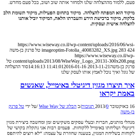
פעם, ללמוד מההצלחה שלנו ולמחזר אותה שוב ושוב, בכל פעם מחדש.
מיקוד הוא המפתח להצלחה. מיקוד בתחום הפעילות, מיקוד תשומת הלב
בלקוח, מיקוד ברכישת הידע והעברתו הלאה, המיקוד יוביל אותנו
להצלחה אישית ועסקית.
https://www.wiseway.co.il/wp-content/uploads/2016/06/wsi-
424
283
imageoptim-Fotolia_40083282_XS.jpg
טל פרנק בן-משה
https://www.wiseway.co.il/wp-
content/uploads/2013/08/WiseWay_Logo_20131-300x208.png
טל
פרנק בן-משה
2013-11-21 11:41:01
2016-01-16 14:16:13
סוד ההצלחה
של גוגל ואיך נוכל לאמץ אותו לעסק שלנו
איך תיצרו מגזין דיגיטלי באימייל, שאנשים
באמת יקראו
16 באוקטובר 2013
0 תגובות
/
/
ב
הבלוג של Wise Way
/
על ידי
טל פרנק
בן-משה
מנהלי מותגים, חברות ובעלי עסקים משקיעים זמן ומחשבה ביצירת מגזין
דיגיטלי ושליחתו באימייל ללקוחות. פעמים רבות אני נתקלת בקושי של
לקוחות בשליחת המגזין, בטענה שחוזרת על עצמה: “לא רוצים להיתפס