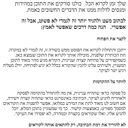
שלך זמן לקרוא הכל. כולנו סורקים את התוכן במהירות
ומנסים לדלות ממנו את הדברים החשובים באמת.
לכתוב מעט ולהגיד יותר זה לגמרי לא פשוט, אבל זה
אפשרי. הנה כמה דרכים שאפשר לאמץ:
לקצר את הפתיח
ייתכן והתחלת לקרוא את הפוסט ממש בשורה זו, זה לגמרי לא במקרה.
תת הכותרת שלפניה, מובילה אותך לקרוא את התוכן שנמצא כאן.
כשמקפידים על פתיחה קצרה ועניינית, הקורא מגיע מהר מאוד לתוכן
המעניין, ולעיתים עלינו להבין שהקורא בכלל לא יגיע לפתיחה, ידלג מעליה
ויגיע ישר לעיקר.
לוותר על ההקדמות
כל פסקה כדאי שתהיה עניינית, אין מה להתחיל בהקדמה לפסקה
ולאחריה להגיע לעיקר, הכתיבה באינטרנט כדאי שתהיה קצרה וישירה,
אם חשוב לנו מאוד לתת את המידע במלואו, אפשר להפנות את הקוראים
למסמך מפורט, באמצעות קישור. כך מי שמעוניין בתוכן המלא, יוכל
להגיע אליו, ואלו שקוראים בקצרה ובמהרה, לא יפסידו את העיקר.
לא להוריד את רמת הכתיבה, רק להתאים אותה לקוראים