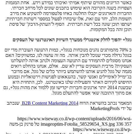
כאשר הדיונים מהווים שיתוף אמיתי ואיכותי במידע וידע. אחת המגמות
הצפויות בשנה הקרובה הוא שימוש בתכנים שונים לכל מרחב חברתי.
החברות והארגונים יקבלו החלטה באיזו פלטפורמה להשקיע את מירב
תשומת הלב, יחד עם זאת, אלו שיבחרו לפעול במספר רשתות חברתיות,
ישתפו תוכן שונה בכל רשת חברתית. הסוף ל’העתק-הדבק’ של פיסת
תוכן זהה בכל המקומות.
גוגל+ יהפוך לחלק אינטגרלי ממערך השיווק האינטרנטי של העסקים
כ 70% מהמותגים נהנים מנוכחות בגוגל+, כמות התנועה העוברת מדי יום
בגוגל גדולה מכדי שנוכל להבין אותה. מה זה עושה לנו, כמשווקים? האם
אנחנו מסוגלים להתמודד עם התנועה העצומה ולנתב אותה לתועלתנו
העסקית? מרבית העסקים עדיין לא שם. אולם, אנחנו בהחלט רואים
מגמה של גוגל להניע אותנו להשתמש ביותר כלים של גוגל, אם מדובר
בג’ימייל לאימיילים ואנשי קשר, בהנגאאוט לפגישות וירטואליות ובמנוע
החיפוש לקידום האתר והפעילות שלנו באינטרנט. לכן, התחזית היא
שבשנת 2014 יותר ארגונים וחברות יקדישו זמן ללמוד את מהות גוגל+, גם
אם מתוך התובנה שאי אפשר להתעלם מגוגל.
המאמר נכתב בהשראת הדוח
B2B Content Marketing 2014
שנכתב
על ידי MarketingProfs
https://www.wiseway.co.il/wp-content/uploads/2016/06/wsi-
357
336
imageoptim-Fotolia_58529654_XS.jpg
טל פרנק בן-משה
https://www.wiseway.co.il/wp-