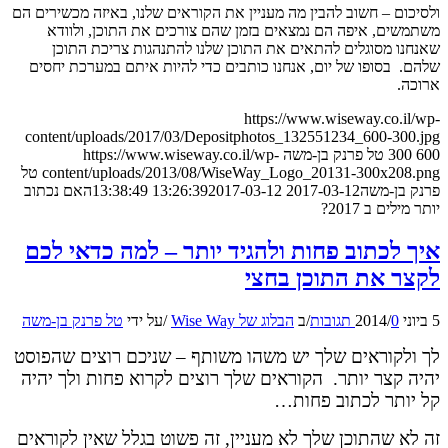
ולסיכום – חשוב להבין מה מעניין את הקוראים שלנו, באיזה מכשירים הם
משתמשים, איפה הם נמצאים בזמן שהם צורכים את התוכן, ולוודא
שאנחנו מסוגלים להתאים את התוכן שלנו להתנהגות צריכת התוכן
שלהם. בסופו של יום, אנחנו כותבים כדי להיות איתם במערכת יחסים
ארוכה.
https://www.wiseway.co.il/wp-
content/uploads/2017/03/Depositphotos_132551234_600-300.jpg
600
300
טל פרנק בן-משה
https://www.wiseway.co.il/wp-
content/uploads/2013/08/WiseWay_Logo_20131-300x208.png
טל
פרנק בן-משה
2017-03-12 13:26:39
2017-03-12 13:38:49
האם נכתוב
יותר מילים ב 2017?
איך לכתוב פחות ולהגיד יותר – למה כדאי לכם
לקצר את התוכן בחצי
5 ביוני 2014
0 תגובות
/
/
ב
הבלוג של Wise Way
/
על ידי
טל פרנק בן-משה
לך ולקוראים שלך יש משהו משותף – שניכם רוצים שהפוסט
יהיה קצר יותר. הקוראים שלך רוצים לקרוא פחות ולך יהיה
קל יותר לכתוב פחות…
זה לא שהתוכן שלך לא מעניין, זה פשוט בגלל שאין לקוראים