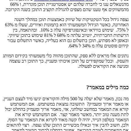
מהנשאלים ענו כי לחברה שלהם יש אסטרטגיית תוכן מוגדרת, ו 66%
מהמשווקים אף טענו שהם מצפים להגדלת תקציב התוכן בשנה הקרובה.
נצפה גידול בכל הטקטיקות של שיווק באמצעות תוכן במהלך השנה
האחרונה, כאשר הגידול המשמעותי הוא בתמונות ואיורים, שעלו מ 63%
ל 75%. שימוש בווידאו ובאינפוגרפיקה עלה ב 10%. ובהתאמה, בין
הרשתות החברתיות, יוטיוב עלתה מ 68% ל 81% שימוש בתוכן שיווקי.
ובאופן לא מפתיע, תוכן בתשלום גם הוא בעלייה, כאשר התשלום עבור
קידום פוסטים עלה מ 34% ל 64%.
נתונים אלו מראים ללא ספק, שהתוכן מהווה כלי משמעותי בקידום המותג
והעסק. וככל שמקפידים על תוכן איכותי ומעניין, כך התוכן רב עוצמה
ומניעה את הקוראים לפעולה.
כמה מילים במאמר?
מה נכון, מאמר שלא יעלה על 500 מילה והקוראים יגיעו מיד לעצם העניין,
או מאמר ארוך ומעמיק? התשובה נמצאת במשתמש. אם המשתמש
קורא את המאמר במחשב שולחני, אזי, מאמר ארוך ומעמיק בהחלט יכול
לתת מענה טוב יותר, מאשר מאמר קצר. אם המשתמש קורא את
המאמר בטלפון הנייד, יהיה לו קשה מאוד לקרוא את המאמר עד הסוף,
ולכן, חשוב להבין איך ובאילו מכשירים התוכן שלנו נצפה. רצוי להתאים
את המאמרים לצורת הקריאה, אפשר בהחלט לכתוב תקציר למאמר