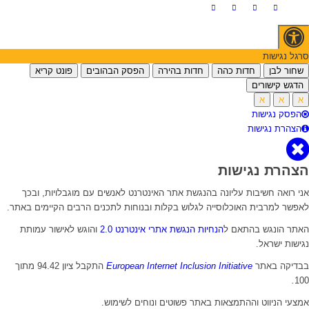
סרגל נגישות
שחור לבן
חדות כהה
חדות בהירה
הפסק הבהובים
פונט קריא
הדגש קישורים
א
א
א
הפסק נגישות
הצהרת נגישות
הצהרת נגישות
אני רואה חשיבות עליונה בהנגשת אתר האינטרנט לאנשים עם מוגבלויות, ובכך
לאפשר למרבית האוכלוסייה לגלוש בקלות ובנוחות לתכנים הרבים הקיימים באתר.
האתר הונגש בהתאם ל
הנחיות הנגשת אתרי אינטרנט 2.0
והוגש לאישור עמותת
נגישות ישראל.
בבדיקה באתר
European Internet Inclusion Initiative
התקבל ציון 94.42 מתוך
.
100
אמצעי הניווט וההתמצאות באתר פשוטים ונוחים לשימוש.