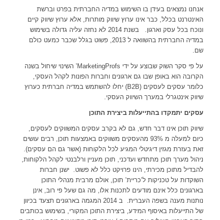
אנחנו נמצאים בעידן בו השימוש במדיה החברתית בפרט וברשת
האינטרנט בכלל, כבר אינו ערוץ שיווק מותרות, אלא ערוץ שיווק קיים
ונוכח בכל עסק וארגון. בשנת 2014 לא נחזה עליה גדולה בשימוש
במדיה החברתית בהשוואה ל 2013, פשוט בגלל שכבר כמעט כולם
שם.
על פי סקר השוק שבוצע על ידי MarketingProfs’ השינוי שיחול בשנה
הקרובה הוא באופן שבו גם ארגונים וחברות הפונות לקהל העסקי,
כלומר עסקים לעסקים (B2B) יחלו להשתמש במדיה חברתית כערוץ
שיווק אינטגרלי במערך השיווק העסקי.
עסקים יתמקדו בהתייעלות ביצירת התוכן
שיווק תוכן אינו דבר חדש, גם לא בקרב עסקים המשווקים לעסקים,
כיום למעלה מ 93% מהעסקים משווקים באמצעות תוכן, רבים עושים
זאת בעזרת מגזין דיגיטלי המגיע לכל הלקוחות (אשר גם הם עסקים).
ניהול מערך תוכן מתחדש ועדכני, תוכן מעניין ורלבנטי לקהל הלקוחות,
להבדיל מתוכן מכירתי, הינו פרויקט כלל לא פשוט. ישנן חברות
השוקדות על טכניקות ל’כריית’ תוכן, אולם מרבית מנהלי התוכן
בארגונים כלל אינם מודעים לתכנות אלו, מה גם שעל פי רוב, אינן
נותנות מענה בשפה העברית. ב 2014 המגמה בארגונים תצעד בכיוון
של התייעלות באיסוף המידע, ביצירת התוכן המקורי, בשימוש בכותבים