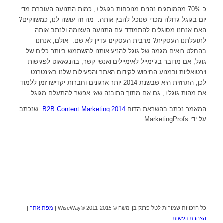
כ 70% מהמותגים נהנים מנוכחות בגוגל+, כמות התנועה העוברת מדי
יום בגוגל גדולה מכדי שנוכל להבין אותה. מה זה עושה לנו, כמשווקים?
האם אנחנו מסוגלים להתמודד עם התנועה העצומה ולנתב אותה
לתועלתנו העסקית? מרבית העסקים עדיין לא שם. אולם, אנחנו
בהחלט רואים מגמה של גוגל להניע אותנו להשתמש ביותר כלים של
גוגל, אם מדובר בג’ימייל לאימיילים ואנשי קשר, בהנגאאוט לפגישות
וירטואליות ובמנוע החיפוש לקידום האתר והפעילות שלנו באינטרנט.
לכן, התחזית היא שבשנת 2014 יותר ארגונים וחברות יקדישו זמן ללמוד
את מהות גוגל+, גם אם מתוך התובנה שאי אפשר להתעלם מגוגל.
המאמר נכתב בהשראת הדוח
B2B Content Marketing 2014
שנכתב
על ידי MarketingProfs
כל הזכויות שמורות לטל פרנק בן-משה © WiseWay® 2011-2015 |
מפת אתר
|
הצהרת נגישות