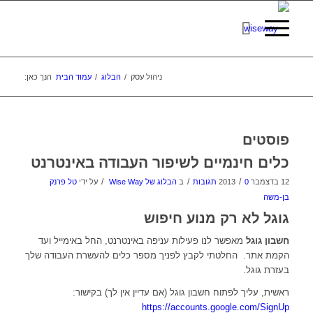
ניהול עסק
/
הבלוג
/
עמוד הבית
הנך כאן:
פוסטים
כלים חינמיים לשיפור העבודה באינטרנט
/
/
/
12 בדצמבר 2013
0 תגובות
ב
הבלוג של Wise Way
על ידי
טל פרנק
בן-משה
גוגל לא רק מנוע חיפוש
חשבון גוגל
מאפשר לנו פעילות עניפה באינטרנט, החל באימייל ועד
הקמת אתר. החלטתי לקבץ לפניך מספר כלים להעשרת העבודה שלך
בעזרת גוגל.
ראשית, עליך לפתוח חשבון גוגל (אם עדיין אין לך) בקישור:
https://accounts.google.com/SignUp