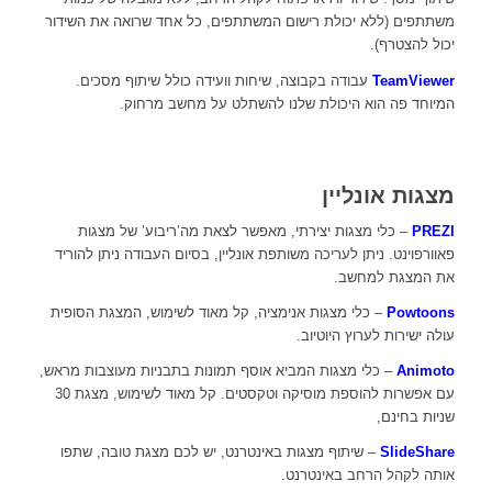
משתתפים (ללא יכולת רישום המשתתפים, כל אחד שרואה את השידור
יכול להצטרף).
TeamViewer
עבודה בקבוצה, שיחות וועידה כולל שיתוף מסכים.
המיוחד פה הוא היכולת שלנו להשתלט על מחשב מרחוק.
מצגות אונליין
PREZI
– כלי מצגות יצירתי, מאפשר לצאת מה’ריבוע’ של מצגות
פאוורפוינט. ניתן לעריכה משותפת אונליין, בסיום העבודה ניתן להוריד
את המצגת למחשב.
Powtoons
– כלי מצגות אנימציה, קל מאוד לשימוש, המצגת הסופית
עולה ישירות לערוץ היוטיוב.
Animoto
– כלי מצגות המביא אוסף תמונות בתבניות מעוצבות מראש,
עם אפשרות להוספת מוסיקה וטקסטים. קל מאוד לשימוש, מצגת 30
שניות בחינם,
SlideShare
– שיתוף מצגות באינטרנט, יש לכם מצגת טובה, שתפו
אותה לקהל הרחב באינטרנט.