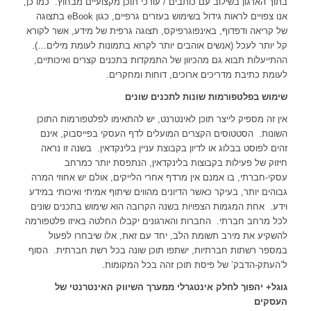
בתוך הארגון בשילוב עם כותבים / עורכי תוכן מקצועיים מבחוץ. כמו כן,
אנו צפויים לראות גידול בשימוש בעזרים גרפיים, כגון eBook בתצוגה
של קריאה ודפדוף, באינפוגרפיקס, תצוגה גרפית של מידע, אשר לקורא
קל יותר לעכל (אנשים אוהבים יותר לקרוא בתמונות לעומת מילים…).
ההתייעלות תבוא גם מהכיוון של התמקדות בתכנים קצרים ואיכותיים,
לעומת כתיבת מדריכים ארוכים, דוחות ומחקרים.
שימוש בפלטפורמות שונות לתכנים שונים
אין זה מספיק לייצר תוכן לאינטרנט, יש להתאימו לפלטפורמות התוכן
השונות. הסטטוסים הקצרים המועלים לדף העסקי בפייסבוק, אינם
זהים לפוסט בבלוג או לדיון בקבוצת עניין בלינקדאין. בשנה זו נראה
חיזוק של פעילות בקבוצות בלינקדאין, הנתפסת יותר כמרחב
עסקי-חברתי, בו אמנם אין מרדף אחרי הלייקים, אולם יש אחוזי המרה
גבוהים יותר, בעיקר כאשר הדיונים מהווים שיתוף אמיתי ואיכותי במידע
וידע. אחת המגמות הצפויות בשנה הקרובה הוא שימוש בתכנים שונים
לכל מרחב חברתי. החברות והארגונים יקבלו החלטה באיזו פלטפורמה
להשקיע את מירב תשומת הלב, יחד עם זאת, אלו שיבחרו לפעול
במספר רשתות חברתיות, ישתפו תוכן שונה בכל רשת חברתית. הסוף
ל’העתק-הדבק’ של פיסת תוכן זהה בכל המקומות.
גוגל+ יהפוך לחלק אינטגרלי ממערך השיווק האינטרנטי של
העסקים