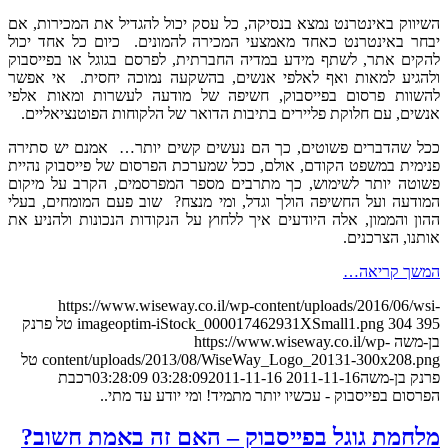
השיווק באינטרנט נמצא בנסיקה, כל עסק יכול להגדיל את המכירות, אם
יבחר באינטרנט כאחד מאמצעי המכירה להמונים. כיום כל אחד יכול
להקים אתר, לשתף מידע במדיה החברתית, לפרסם בגוגל או בפייסבוק
ולהגיע למאות ואף לאלפי אנשים, בהשקעה נמוכה יחסית. אי אפשר
להשוות פרסום בפייסבוק, חשיפה של מודעה לעשרות ומאות אלפי
אנשים, עם חלוקת פליירים בתיבות הדואר של הלקוחות הפוטנציאליים.
ככל שהדברים פשוטים, כך הם נעשים קשים יותר… אמנם יש סתירה
פנימית במשפט הקודם, אולם, ככל שמערכת הפרסום של פייסבוק נהיית
פשוטה יותר לשימוש, כך מתרבים מספר המפרסמים, הקרב על מיקום
המודעה ועל החשיפה הולך וגדל, ומי מנצח? שוב פעם המומחים, בעלי
ההון והממון, אלה היודעים איך ללחוץ על הנקודות הנכונות ולהניע את
אותנו, הצרכנים.
המשך קריאה…
https://www.wiseway.co.il/wp-content/uploads/2016/06/wsi-
395
304
imageoptim-iStock_000017462931XSmall1.png
טל פרנק
בן-משה
https://www.wiseway.co.il/wp-
content/uploads/2013/08/WiseWay_Logo_20131-300x208.png
טל
פרנק בן-משה
2011-11-16 03:28:09
2011-11-16 03:28:09
רכבת
הפרסום בפייסבוק - עכשיו יותר מתמיד! ומי יודע עד מתי..
מלחמת גוגל בפייסבוק – האם זה באמת חשוב?