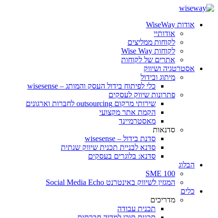
אודות WiseWay
אודותיי
לקוחות ממליצים
לקוחות Wise Way
אתרים של לקוחות
אסטרטגיה ושיווק
מיתוג ובידול
כלי לפיתוח בידול העסק והמותג – wisesense
פתרונות שיווק לעסקים
שירותי מרקום outsourcing לחברות וארגונים
הקמת אתר מקצועי
מאסטרמיינד
סדנאות
סדנת בידול – wisesense
סדנא לבניית תכנית שיווק שנתית
סדנא: בלוגרים בעסקים
הבלוג
SME 100
המגזין לשיווק באינטרנט Social Media Echo
כלים
מדריכים
תכנית עבודה
תכנית תוכן למדיה חברתית