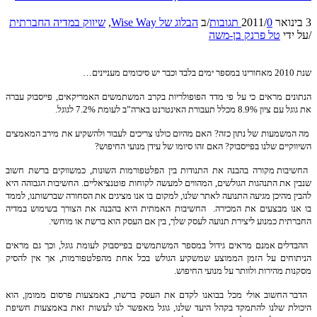
3 בינואר 2011
0 תגובות
/
/
ב
הבלוג של Wise Way
,
שיווק במדיה החברתית
/
על ידי
טל פרנק בן-משה
שנת 2010 מאחורינו במספר ימים בלבד וכבר יש סיכומים מעניינים…
הנתונים מראים כי על פי מדד הפופולריות בקרב המשתמשים האמריקאים, פייסבוק עברה
את גוגל עם ציון 8.9% מכלל תעבורת האינטרנט בארה”ב לעומת 7.2% לגוגל.
מה המשמעות של נתון כזה? האם מהיום כולנו צריכים לעבור ולהשקיע את מירב המאמצים
השיווקיים שלנו בפייסבוק? האם זהו סיומו של עידן מנועי החיפוש?
החשיבות מקורה בהבנה את התנודות בין הפלטפורמות השונות, כמשווקים ברשת חשוב
שנבין את התנהגות הגולשים, המהווים למעשה לקוחות פוטנציאליים. החשיבות הגבוהה היא
להבין מהיכן מגיעה התנועה לאתר שלנו, למקום בו אנו מציגים את הסחורה שברשותנו, לממד
בו אנו מבצעים את המכירה. החשיבות האמתית היא בהבנה את הצורך בשימוש במדיה
החברתית כמנוע ליצירת תנועה לעסק שלך, בין אם העסק הוא ברשת או מוחשי.
ההבדלים אמנם מראים גידול במספר המשתמשים בפייסבוק לעומת גוגל, וכך גם מראים
הניתוחים על הזמן הממוצע שמשקיע הגולש בכל אחת מהפלטפורמות, אך אין להסיק
מסקנות מהירות ולוותר על מנועי החיפוש.
הדבר החשוב אולי מכל בבואנו לקדם את העסק ברשת, באמצעות פרסום ממומן, הוא
היכולת שלנו להתמקד בקהל היעד שלנו, גוגל מאפשר לנו לעשות זאת באמצעות חשיפת