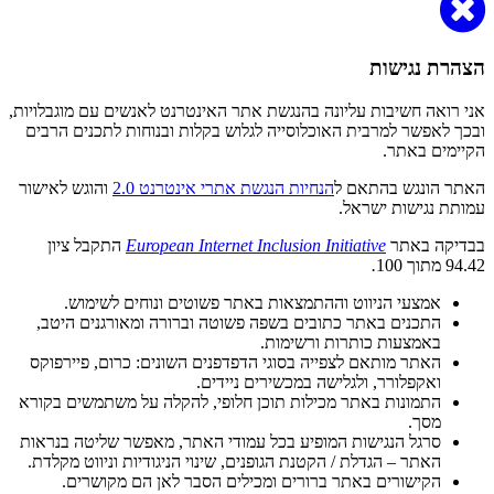
הצהרת נגישות
אני רואה חשיבות עליונה בהנגשת אתר האינטרנט לאנשים עם מוגבלויות,
ובכך לאפשר למרבית האוכלוסייה לגלוש בקלות ובנוחות לתכנים הרבים
הקיימים באתר.
האתר הונגש בהתאם ל
הנחיות הנגשת אתרי אינטרנט 2.0
והוגש לאישור
עמותת נגישות ישראל.
בבדיקה באתר
European Internet Inclusion Initiative
התקבל ציון
94.42 מתוך 100
.
אמצעי הניווט וההתמצאות באתר פשוטים ונוחים לשימוש.
התכנים באתר כתובים בשפה פשוטה וברורה ומאורגנים היטב,
באמצעות כותרות ורשימות.
האתר מותאם לצפייה בסוגי הדפדפנים השונים: כרום, פיירפוקס
ואקפלורר, ולגלישה במכשירים ניידים.
התמונות באתר מכילות תוכן חלופי, להקלה על משתמשים בקורא
מסך.
סרגל הנגישות המופיע בכל עמודי האתר, מאפשר שליטה בנראות
האתר – הגדלת / הקטנת הגופנים, שינוי הניגודיות וניווט מקלדת.
הקישורים באתר ברורים ומכילים הסבר לאן הם מקושרים.