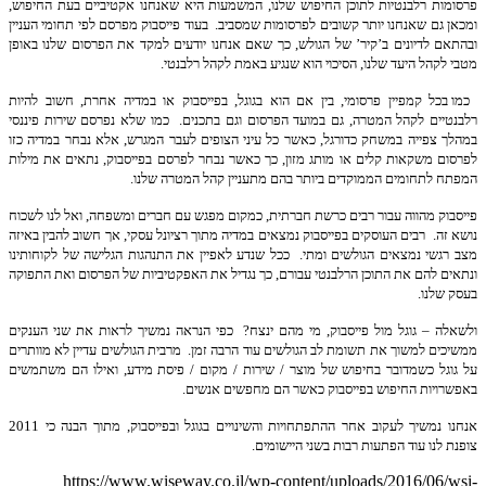
פרסומות רלבנטיות לתוכן החיפוש שלנו, המשמעות היא שאנחנו אקטיביים בעת החיפוש,
ומכאן גם שאנחנו יותר קשובים לפרסומות שמסביב. בעוד פייסבוק מפרסם לפי תחומי העניין
ובהתאם לדיונים ב’קיר’ של הגולש, כך שאם אנחנו יודעים למקד את הפרסום שלנו באופן
מטבי לקהל היעד שלנו, הסיכוי הוא שנגיע באמת לקהל רלבנטי.
כמו בכל קמפיין פרסומי, בין אם הוא בגוגל, בפייסבוק או במדיה אחרת, חשוב להיות
רלבנטיים לקהל המטרה, גם במועד הפרסום וגם בתכנים. כמו שלא נפרסם שירות פיננסי
במהלך צפייה במשחק כדורגל, כאשר כל עיני הצופים לעבר המגרש, אלא נבחר במדיה כזו
לפרסום משקאות קלים או מותג מזון, כך כאשר נבחר לפרסם בפייסבוק, נתאים את מילות
המפתח לתחומים הממוקדים ביותר בהם מתעניין קהל המטרה שלנו.
פייסבוק מהווה עבור רבים כרשת חברתית, כמקום מפגש עם חברים ומשפחה, ואל לנו לשכוח
נושא זה. רבים העוסקים בפייסבוק נמצאים במדיה מתוך רציונל עסקי, אך חשוב להבין באיזה
מצב רגשי נמצאים הגולשים ומתי. ככל שנדע לאפיין את התנהגות הגלישה של לקוחותינו
ונתאים להם את התוכן הרלבנטי עבורם, כך נגדיל את האפקטיביות של הפרסום ואת התפוקה
בעסק שלנו.
ולשאלה – גוגל מול פייסבוק, מי מהם ינצח? כפי הנראה נמשיך לראות את שני הענקים
ממשיכים למשוך את תשומת לב הגולשים עוד הרבה זמן. מרבית הגולשים עדיין לא מוותרים
על גוגל כשמדובר בחיפוש של מוצר / שירות / מקום / פיסת מידע, ואילו הם משתמשים
באפשרויות החיפוש בפייסבוק כאשר הם מחפשים אנשים.
אנחנו נמשיך לעקוב אחר ההתפתחויות והשינויים בגוגל ובפייסבוק, מתוך הבנה כי 2011
צופנת לנו עוד הפתעות רבות בשני היישומים.
https://www.wiseway.co.il/wp-content/uploads/2016/06/wsi-