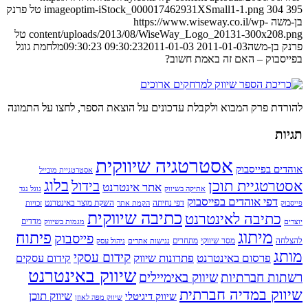
395
304
imageoptim-iStock_000017462931XSmall1-1.png
טל פרנק
בן-משה
https://www.wiseway.co.il/wp-
content/uploads/2013/08/WiseWay_Logo_20131-300x208.png
טל
פרנק בן-משה
2011-01-03 09:30:23
2011-01-03 09:30:23
מלחמת גוגל
בפייסבוק – האם זה באמת חשוב?
להורדת פרק המבוא ולקבלת עדכונים על הוצאת הספר, לחצו על התמונה
תגיות
אסטרטגיה שיווקית
אוהדים בפייסבוק
אסטרטגיית מובייל
בלוג
אסטרטגיית תוכן
בידול
אתר אינטרנט
אתיקה בשיווק
גוגל נגד
דפי אוהדים בפייסבוק
דפי נחיתה
השקת מוצר באינטרנט
פייסבוק
הקמת אתר
זכויות
כתיבה שיווקית
כתיבה לאינטרנט
מדדים
יוצרים
מגמות בשיווק
מיתוג
פיתוח
פייסבוק
להצלחה
מסר שיווקי
מתחרים
נגישות אתרים
ניהול עסק
מותג
קידום עסקי
פרסום באינטרנט
פתרונות שיווק
קידום עסקים
שיווק באינטרנט
רשתות חברתיות
שיווק באימיילים
שיווק במדיה חברתית
שיווק תוכן
שיווק דיגיטלי
שיווק מפה לאוזן