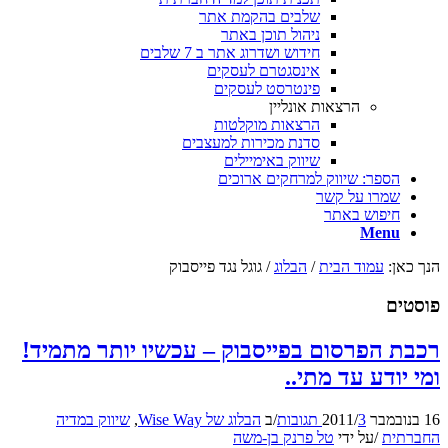
שלבים בהקמת אתר
ניהול תוכן באתר
חידוש ושדרוג אתר ב 7 שלבים
אינסגטרם לעסקים
פינטרסט לעסקים
הרצאות אונליין
הרצאות מוקלטות
סדנת מכירות למעצבים
שיווק באימיילים
הספר: שיווק למרחקים ארוכים
שמרו על קשר
חיפוש באתר
Menu
הנך כאן:
עמוד הבית
/
הבלוג
/
גוגל נגד פייסבוק
פוסטים
רכבת הפרסום בפייסבוק – עכשיו יותר מתמיד!
ומי יודע עד מתי..
16 בנובמבר 2011
3 תגובות
/
/
ב
הבלוג של Wise Way
,
שיווק במדיה
החברתית
/
על ידי
טל פרנק בן-משה