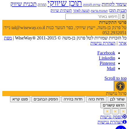
תוכן שיווקי
תכנית שיווק
שימור לקוחות
תחרות
שירות לקוחות
תכנית תוכן
תשתית שיווק
תנועה לאתר
תמונות ברשת
פרטי התקשרות
טל פרנק בן-משה, ייעוץ שיווקי, כפר הנוער כנות tal@wiseway.co.il נייד:
052.2932051
כל הזכויות שמורות לטל פרנק בן-משה © WiseWay® 2011-2015 |
מפת
אתר
|
הצהרת נגישות
Facebook
Linkedin
Pinterest
Mail
Scroll to top
סרגל נגישות
שחור לבן
חדות כהה
חדות בהירה
הפסק הבהובים
פונט קריא
הדגש קישורים
א
א
א
הפסק נגישות
הצהרת נגישות