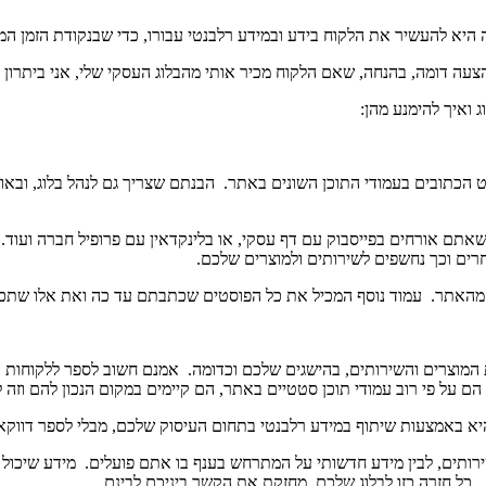
היא להעשיר את הלקוח בידע ובמידע רלבנטי עבורו, כדי שבנקודת הזמן ה
ג ואיך להימנע מהן:
ים בעמודי התוכן השונים באתר. הבנתם שצריך גם לנהל בלוג, ובאופן שג
שאתם אורחים בפייסבוק עם דף עסקי, או בלינקדאין עם פרופיל חברה ועוד
חרים וכך נחשפים לשירותים ולמוצרים שלכם.
לי מהאתר. עמוד נוסף המכיל את כל הפוסטים שכתבתם עד כה ואת אלו שתכ
 המוצרים והשירותים, בהישגים שלכם וכדומה. אמנם חשוב לספר ללקוחות ע
הם על פי רוב עמודי תוכן סטטיים באתר, הם קיימים במקום הנכון להם וזה ל
 באמצעות שיתוף במידע רלבנטי בתחום העיסוק שלכם, מבלי לספר דווקא 
השירותים, לבין מידע חדשותי על המתרחש בענף בו אתם פועלים. מידע שיכול 
 כל חזרה כזו לבלוג שלכם, מחזקת את הקשר ביניכם לבינם.