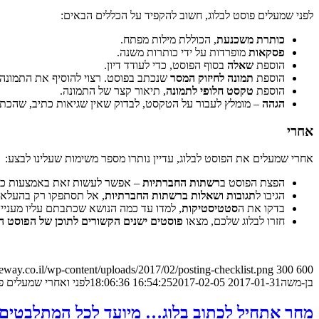
לפני שמעלים פוסט לבלוג, חשוב להקפיד על הכללים הבאים:
כותרת משכנעת
, הכוללת מילות מפתח.
פסקאות
מופרדות על ידי כותרות משנה.
הוספת
שאלה
בסוף הפוסט, כדי לעודד דיון.
הוספת
תמונה לחיזוק המסר
שנכתב בפוסט. רצוי להוסיף את התמונה
הוספת
טקסט חלופי לתמונה
, תיאור קצר של התמונה.
הגהה
– מומלץ לעבור על הטקסט, לבדוק שאין שגיאות כתיב, שהכתי
אחרי
אחרי שמעלים את הפוסט לבלוג, עדיין נותרו מספר משימות שעלינו לבצע:
הפצת הפוסט ב
רשתות החברתיות
– אפשר לעשות זאת באמצעות כלי
הגיבו ל
תגובות ושאלות ברשתות החברתיות
, אל תסתפקו רק בהעלאת 
בדקו את ה
סטטיסטיקות
, למדו עד כמה הנושא שכתבתם עליו מעניי
חזרו לבלוג שלכם, מצאו
פוסטים ישנים הקשורים לתוכן של הפוסט הנ
eway.co.il/wp-content/uploads/2017/02/posting-checklist.png
300
600
בן-משה
2017-01-31 16:54:25
2017-02-05 18:06:36
לפני ואחרי שמעלים פ
מחר אתחיל לכתוב בלוג… מיועד לכל המתלבטים