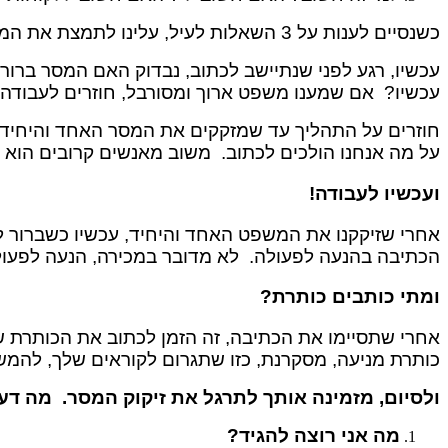
כשנסיים לענות על 3 השאלות לעיל, עלינו לתמצת את המסר למשפט קצר אחד. עדיין לא מדובר בכותרת הפוסט, אלא במיקוד אישי שלנו בהחלטה ‘על מה אנחנו כותבים’.
עכשיו, רגע לפני שנתיישב לכתוב, נבדוק האם המסר ברור
עכשיו? אם שמענו משפט ארוך ומסורבל, חוזרים לעבודה,
חוזרים על התהליך עד שמזקקים את המסר האחד והיחיד 
על מה אנחנו הולכים לכתוב. משוב מאנשים קרובים הוא מצו
ועכשיו לעבודה!
אחרי שזיקקנו את המשפט האחד והיחיד, עכשיו כשברור לנ
הכתיבה בהנעה לפעולה. לא מדובר במכירה, הנעה לפעולה 
ומתי כותבים כותרת?
אחרי שתסיימו את הכתיבה, זה הזמן לכתוב את הכותרת 
כותרת מניעה, מסקרנת, כזו שתגרום לקוראים שלך, להמש
ולסיום, מזמינה אותך לתרגל את זיקוק המסר. מה דע
מה אני רוצה להגיד?