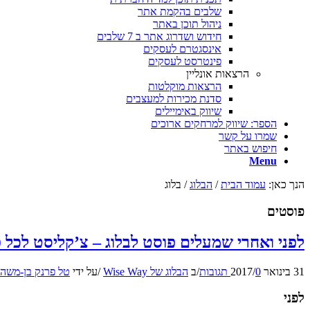
שלבים בהקמת אתר
ניהול תוכן באתר
חידוש ושדרוג אתר ב 7 שלבים
אינסגטרם לעסקים
פינטרסט לעסקים
הרצאות אונליין
הרצאות מוקלטות
סדנת מכירות למעצבים
שיווק באימיילים
הספר: שיווק למרחקים ארוכים
שמרו על קשר
חיפוש באתר
Menu
הנך כאן:
עמוד הבית
/
הבלוג
/
בלוג
פוסטים
לפני ואחרי שמעלים פוסט לבלוג – צ’קליסט לכל 
31 בינואר 2017
0 תגובות
/
/
ב
הבלוג של Wise Way
/
על ידי
טל פרנק בן-משה
לפני