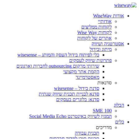
אודות WiseWay
אודותיי
לקוחות ממליצים
לקוחות Wise Way
אתרים של לקוחות
אסטרטגיה ושיווק
מיתוג ובידול
כלי לפיתוח בידול העסק והמותג – wisesense
פתרונות שיווק לעסקים
שירותי מרקום outsourcing לחברות וארגונים
הקמת אתר מקצועי
מאסטרמיינד
סדנאות
סדנת בידול – wisesense
סדנא לבניית תכנית שיווק שנתית
סדנא: בלוגרים בעסקים
הבלוג
SME 100
המגזין לשיווק באינטרנט Social Media Echo
כלים
מדריכים
תכנית עבודה
תכנית תוכן למדיה חברתית