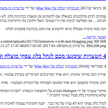
18 בינואר 2017
0 תגובות
/
/
ב
הבלוג של Wise Way
/
על ידי
טל פרנק בן-משה
עסקים רבים מתלבטים בשאלה אם להשקיע זמן ומאמץ בכתיבת בלוג. לא כל א
לכתוב… אני ממליצה לנקות את ה’רעשים’ האלו ולהבין מה היתרונות בניהול 
הנה כמה סיבות שבגללן כדאי להשקיע את הזמן בכתיבת פוסטים לבלוג:
המשך קריאה…
-content/uploads/2017/02/tomorrow-i-will-start-blogging.png
300
600
300x208.png
טל פרנק בן-משה
2017-01-18 17:47:46
2017-02-05 18:11:27
4 הטעויות שימנעו מכם לנהל בלוג עסקי מוצלח ואיך ניתן להתגבר עליהן בקלות
4 בפברואר 2016
0 תגובות
/
/
ב
הבלוג של Wise Way
/
על ידי
טל פרנק בן-משה
יצירת תוכן שיווקי איכותי, הוא אחד המרכיבים העיקריים בשיווק עכשווי, 
תוכן איכותי ומקצועי הוא אחד ממנועי הצמיחה של השיווק העכשווי. אחת 
שלא מתחזקות בלוג פעיל באתר החברה.”
לנהל בלוג עסקי הוא לא עניין של מה בכך. ישנה חשיבות עצומה לאיכות הת
של העסק ובין אם מדובר בהנעה לרכישה.