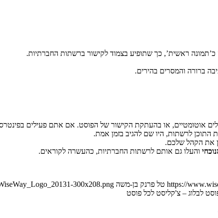
 כ’תמונה ראשית’, כך שתופיע בצמוד לקישור ברשתות החברתיות.
בה ברורה והמסרים בהירים.
ם אוטומטיים, או בהעתקת הקישור של הפוסט. אם אתם פעילים בפינטרסט
התוכן לרשתות, היו שם להגיב בזמן אמת.
ן את הקהל שלכם.
וכחי
והעלו גם אותם לרשתות החברתיות, כהעשרה לקוראים.
https://www.wis
טל פרנק בן-משה
08/WiseWay_Logo_20131-300x208.png
וסט לבלוג – צ'קליסט לכל פוסט