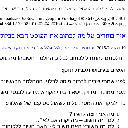
אשמח לשמוע מהם הנושאים שחשוב לכם למצוא בבלוג שלי, כדי שגם אני או
t/uploads/2016/06/wsi-imageoptim-Fotolia_61853647_XS.jpg
307
391
300x208.png
טל פרנק בן-משה
2016-02-04 12:52:58
2016-02-04 12:54:38
4 הטעויות שימנעו מכם לנהל בלוג עסקי מוצלח ואיך ניתן להתגבר עליהן בקלות
איך בוחרים על מה לכתוב את הפוסט הבא בבלוג?
19 במרץ 2015
2 תגובות
/
/
ב
הבלוג של Wise Way
/
על ידי
טל פרנק בן-משה
החלטתם להתחיל לכתוב לבלוג, החלטה חשובה! מה עושים
דגשים בגיבוש תכנית תוכן:
לפני שמתיישבים לכתוב פוסט לבלוג, ההחלטה הראשונה ו
מסר ממוקד ומדויק, ישאיר בידי הקורא מידע רלבנטי ומשמ
כדי למקד את המסר, עלינו לשאול סט קצר של שאלות:
מה אני רוצה להגיד?
למה זה חשוב – מה יקרה אם לא?…
למי זה חשוב? האם חשוב לי? האם חשוב ללקוחות 