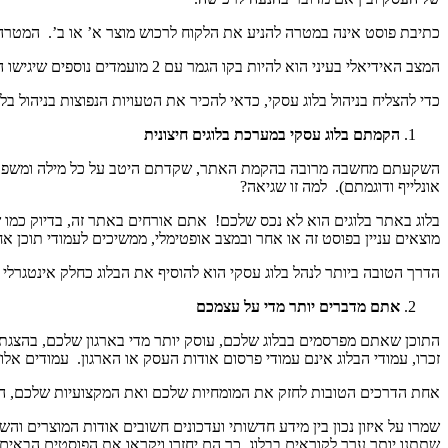
כתיבת פוסט אינה במטרה להניע את הלקוח לרכוש מוצר א’ או ב’. המטרה 
המצב האידיאלי בעיני הוא להיות בקו הגמר עם 2 מועמדים נוספים שיגישו הצעה דומה, בהנחה, שאם הלקוח מכיר אותי מהבלוג העסקי שלי, אני ביתרון משמעותי על פני המתחרים.
כדי להצליח בניהול בלוג עסקי, כדאי להכיר את הטעויות הנפוצות בניהול בלו
הקמתם בלוג עסקי במערכת בלוגים חיצונית
השקעתם מחשבה מרובה בהקמת האתר, שקדתם היטב על כל מילה ומשפט הכתוב
אונלייף ודוגמתם). למה זו שגיאה?
בלוג באתר בלוגים הוא לא נכס שלכם! אתם אורחים באתר זה, בדיוק כמו 
מוצאים עניין בפוסט זה או אחר ובמצב אופטימלי, ממשיכים לעמודי תוכן א
הדרך הטובה ביותר לנהל בלוג עסקי הוא להוסיף את הבלוג כחלק אינטגר
אתם מדברים יותר מדי על עצמכם
התוכן שאתם מפרסמים בבלוג שלכם, עוסק יותר מדי בארגון שלכם, בהצגת
זכרו, עמודי הבלוג אינם עמודי פרסום אודות העסק או הארגון. עמודים אלו 
אחת הדרכים הטובות לחזק את המומחיות שלכם ואת המקצועיות שלכם, היא
שמרו על איזון נכון בין מידע חדשותי ועדכונים חשובים אודות המוצרים ו
שתתנו יותר ערך לקוראים בבלוג, כך הם יחזרו ויקראו את הפוסטים הבאים.