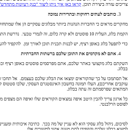
צריכים עזרה ביצירת תוכן,
קראו כאן איך ניתן ליצור “בנק רעיונות מתחדש”
כותבים לעתים רחוקות ובתדירות נמוכה
מחקרים מראים כי החברות הנהנות ביותר מבלוגים עסקיים הן אלו שמתחזקות
הקמת בלוג, העלית 10 פוסטים ולא קרה כלום, זה לגמרי טבעי. נדרשת התמדה לאורך זמן וכתיבה רציפה עד שהבלוג מניב תוצאות, וכשאלו מגיעות, אין מאושר ממנהל הבלוג!
כדי לתפעל בלוג באופן רציף, יש לבנות תכנית תוכן לאורך זמן. להקפיד 
אתם לא מקדמים את התוכן שלכם ברשתות החברתיות
השקתם בלוג מקצועי באתר שלכם, אתם מפרסמים פוסטים באופן רציף ובת
בבלוג.
אל תסתמכו על כך שהקוראים ימצאו את הבלוג שלכם בעצמם. אל תחכו שמ
עוקבים אחריכם), העלו תמונה בחשבון האינסטגרם העסקי, שלבו סטטוס ק
המתאים שפרסמתם זה עתה בבלוג.
כל ארגון צריך להבין היטב איפה נמצאים הקוראים שלו ואיפה הם מצפים מ
לפוסט הרלבנטי.
לסיכום, ניהול בלוג עסקי הוא לא עניין של מה בכך. כתיבה איכותית ומענ
למצוא בבלוג שלכם והקפידו לתת מענה אישי למשובים אלו.