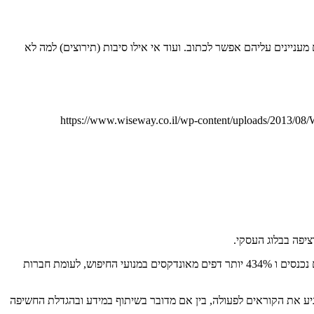
ניינים עליהם אפשר לכתוב. ועוד אי אילו סיבות (תירוצים) למה לא
https://www.wiseway.co.il/wp-content/uploads/2013/0
יפה בבלוג העסקי.
מחקר שנערך על ידי Hubspot מצביע על התוצאות הבאות: “חברות המתחזקות בלוג פעיל באתר נהנות מ 55% יותר ביקורים באתר, 97% יותר קישורים נכנסים ו 434% יותר דפים מאונדקסים במנועי החיפוש, לעומת חברות
 מניע את הקוראים לפעולה, בין אם מדובר בשיתוף במידע ובהגדלת החשיפה