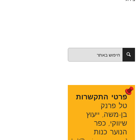
פרטי התקשרות
טל פרנק
בן-משה, ייעוץ
שיווקי, כפר
הנוער כנות