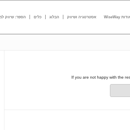
דות WiseWay
אסטרטגיה ושיווק
הבלוג
כלים
הספר: שיווק למ
If you are not happy with the r