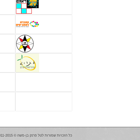
כל הזכויות שמורות לטל פרנק בן-משה © WiseWay® 2011-2015 |