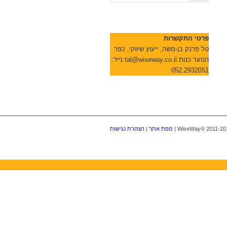
פרטי התקשרות
טל פרנק בן-משה, ייעוץ שיווקי, כפר
הנוער כנות tal@wiseway.co.il נייד:
052.2932051
מפת אתר
|
הצהרת נגישות